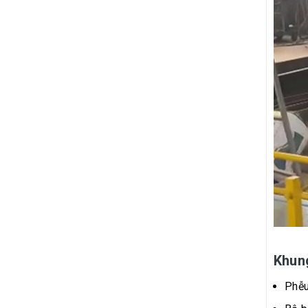
Khung
Phễu