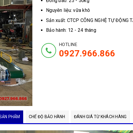
Đóng bao: 25 - 50kg
Nguyên liệu: vữa khô
Sản xuất: CTCP CÔNG NGHỆ TỰ ĐỘNG 
Bảo hành: 12 - 24 tháng
HOTLINE
0927.966.866
SẢN PHẨM
CHẾ ĐỘ BẢO HÀNH
ĐÁNH GIÁ TỪ KHÁCH HÀNG