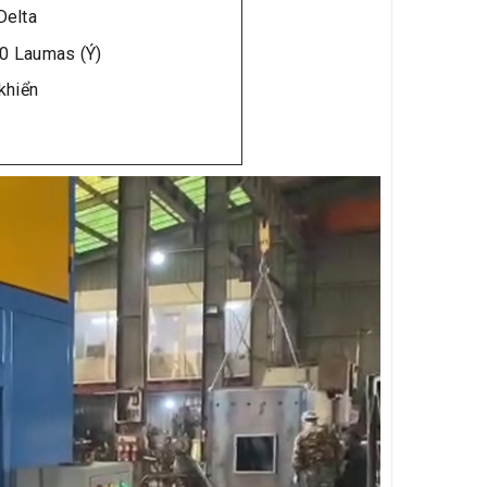
Delta
0 Laumas (Ý)
khiển