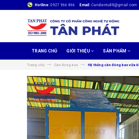
Hotline:
0927 966 866
Email:
Candientu88@gmail.com
TRANG CHỦ
GIỚI THIỆU
SẢN PHẨM
Trang chủ
Cân đóng bao
Hệ thống cân đóng bao vữa k