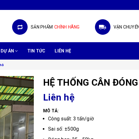
SẢN PHẨM
CHÍNH HÃNG
VẬN CHUYỂ
DỰ ÁN
TIN TỨC
LIÊN HỆ
hô
HỆ THỐNG CÂN ĐÓNG
Liên hệ
MÔ TẢ:
Công suất: 3 tấn/giờ
Sai số: ±500g