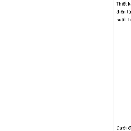
Thiết 
điện t
suất, t
Dưới đ