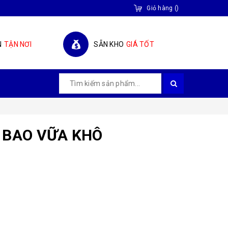
Giỏ hàng
(
)
N
TẬN NƠI
SẴN KHO
GIÁ TỐT
 BAO VỮA KHÔ