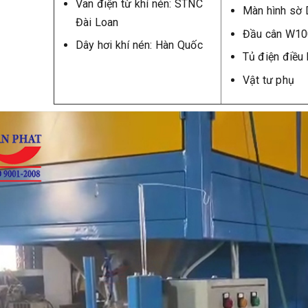
Van điện từ khí nén: STNC
Màn hình sờ 
Đài Loan
Đầu cân W10
Dây hơi khí nén: Hàn Quốc
Tủ điện điều 
Vật tư phụ