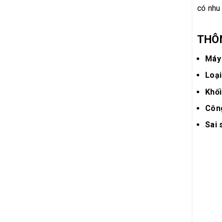
có nhu 
THÔ
Máy 
Loại
Khối
Công
Sai 