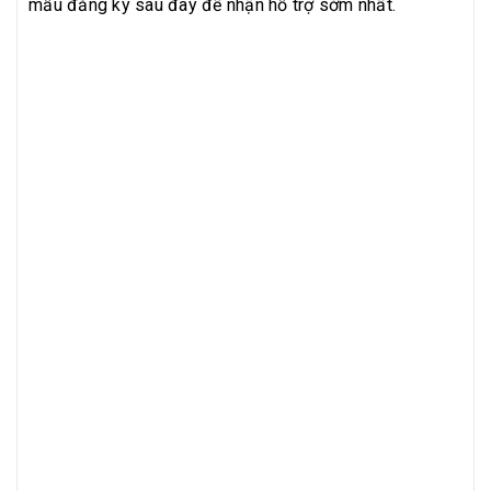
mẫu đăng ký sau đây để nhận hỗ trợ sớm nhất.