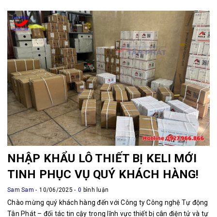
NHẬP KHẨU LÔ THIẾT BỊ KELI MỚI
TINH PHỤC VỤ QUÝ KHÁCH HÀNG!
Sam Sam
10/06/2025
0
bình luận
Chào mừng quý khách hàng đến với Công ty Công nghệ Tự động
Tân Phát – đối tác tin cậy trong lĩnh vực thiết bị cân điện tử và tự