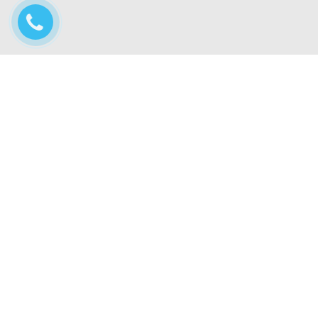
CÔNG TY CỔ PHẦN CÔNG NGHỆ TỰ ĐỘNG TÂN PHÁT