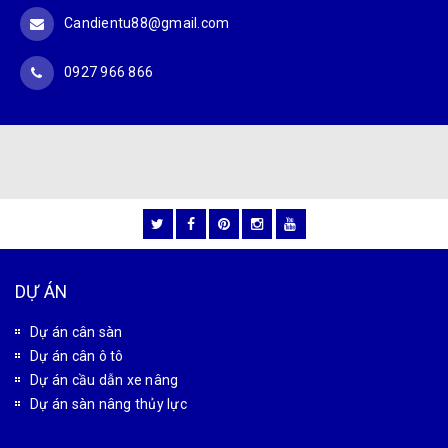
CÔNG TY CỔ PHẦN CÔNG NGHỆ TỰ ĐỘNG TÂN PHÁT
MST: 0102180834
Văn phòng giao dịch: Số 32 Liền Kề 4, Khu đô thị Đại
Thanh, xã Đại Thanh, Thành phố Hà Nội, Việt Nam
Xưởng gia công cơ khí: Số 28 Thiên Đông, xã Tam Hưng,
Thành phố Hà Nội, Việt Nam