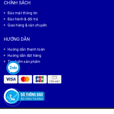
Candientu88@gmail.com
0927 966 866
DỰ ÁN
Dự án cân sàn
Dự án cân ô tô
Dự án cầu dẫn xe nâng
Dự án sàn nâng thủy lực
CHÍNH SÁCH
Bảo mật thông tin