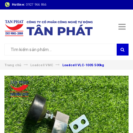
Hotline:
0927 966 866
Trang chủ
Loadcell VMC
Loadcell VLC-100S 500kg