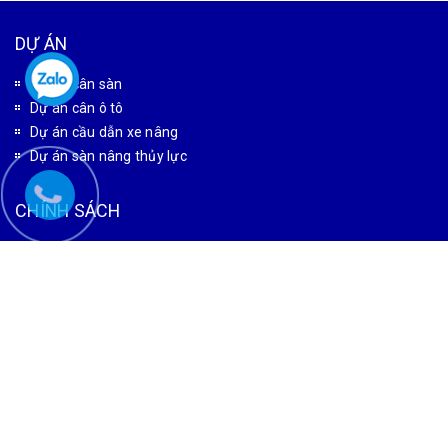
DỰ ÁN
Dự án cân sàn
Dự án cân ô tô
Dự án cầu dẫn xe nâng
Dự án sàn nâng thủy lực
CHÍNH SÁCH
Bảo mật thông tin
Bảo hành & đổi trả
Giao hàng & vận chuyển
HƯỚNG DẪN
Hướng dẫn thanh toán
Hướng dẫn đặt hàng
Tìm kiếm sản phẩm