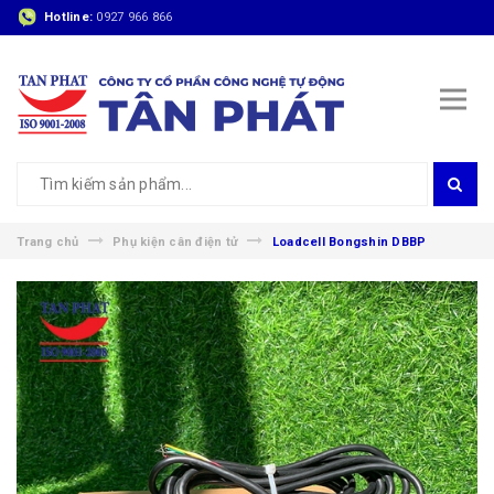
Hotline:
0927 966 866
Trang chủ
Phụ kiện cân điện tử
Loadcell Bongshin DBBP