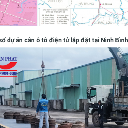
ố dự án cân ô tô điện tử lắp đặt tại Ninh Bìn