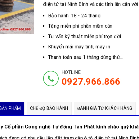
điện tử tại Ninh Bình và các tỉnh lân cận với
Bảo hành: 18 - 24 tháng
Tặng miễn phí phần mềm cân
Tư vấn kỹ thuật miễn phí trọn đời
Khuyến mãi máy tính, máy in
Thanh toán sau 1 tháng dùng thử...
HOTLINE
0927.966.866
SẢN PHẨM
CHẾ ĐỘ BẢO HÀNH
ĐÁNH GIÁ TỪ KHÁCH HÀNG
y Cổ phần Công nghệ Tự động Tân Phát kính chào quý khá
ch đang có nhu cầu lắp đặt trạm cân ô tô điện tử tại Ninh Bình