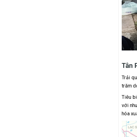
Tân P
Trải q
trăm dự
Tiêu b
với nh
hóa xu