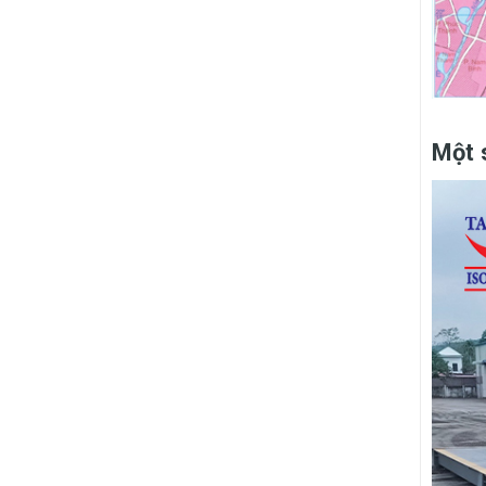
Một s