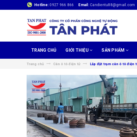
Hotline:
0927 966 866
Email:
Candientu88@gmail.com
TRANG CHỦ
GIỚI THIỆU
SẢN PHẨM
Trang chủ
Cân ô tô điện tử
Lắp đặt trạm cân ô tô điện t