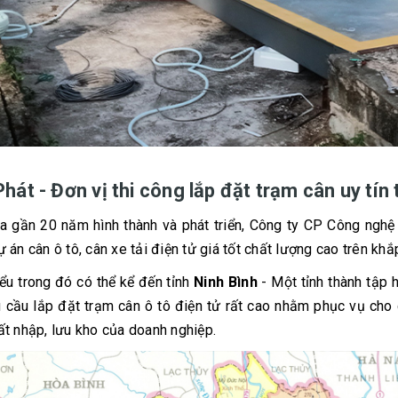
hát - Đơn vị thi công lắp đặt trạm cân uy tín 
ua gần 20 năm hình thành và phát triển, Công ty CP Công ngh
 án cân ô tô, cân xe tải điện tử giá tốt chất lượng cao trên khắ
iểu trong đó có thể kể đến tỉnh
Ninh Bình
- Một tỉnh thành tập 
u cầu lắp đặt trạm cân ô tô điện tử rất cao nhằm phục vụ cho
ất nhập, lưu kho của doanh nghiệp.