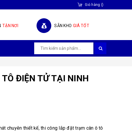
Giỏ hàng
(
)
N
TẬN NƠI
SẴN KHO
GIÁ TỐT
TÔ ĐIỆN TỬ TẠI NINH
 chuyên thiết kế, thi công lắp đặt trạm cân ô tô