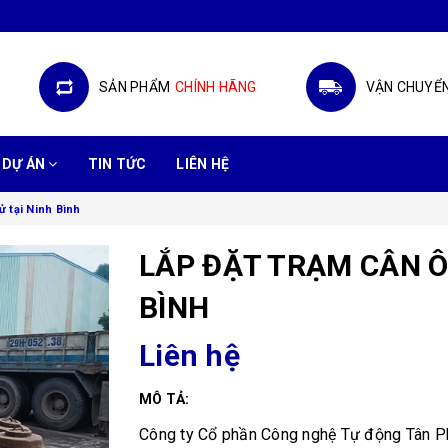
SẢN PHẨM
CHÍNH HÃNG
VẬN CHUYỂ
DỰ ÁN
TIN TỨC
LIÊN HỆ
ử tại Ninh Bình
LẮP ĐẶT TRẠM CÂN Ô 
BÌNH
Liên hệ
MÔ TẢ:
Công ty Cổ phần Công nghệ Tự động Tân Phát