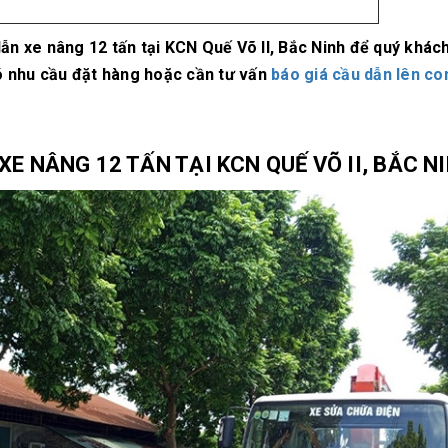
 dẫn xe nâng 12 tấn tại KCN Quế Võ II, Bắc Ninh để quý khác
ó nhu cầu đặt hàng hoặc cần tư vấn
báo giá cầu dẫn lên co
E NÂNG 12 TẤN TẠI KCN QUẾ VÕ II, BẮC N