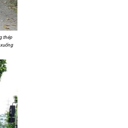
g thép
 xuống