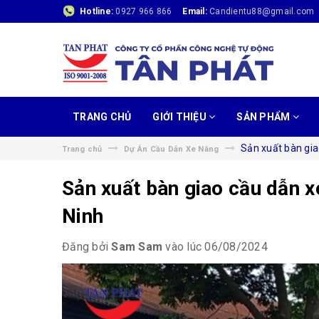
Hotline:
0927 966 866
Email:
Candientu88@gmail.com
TRANG CHỦ
GIỚI THIỆU
SẢN PHẨM
Sản xuất bàn gia
Trang chủ
Dự Án Cầu Dẫn Xe Nâng
Sản xuất bàn giao cầu dẫn x
Ninh
Đăng bởi
Sam Sam
vào lúc 06/08/2024