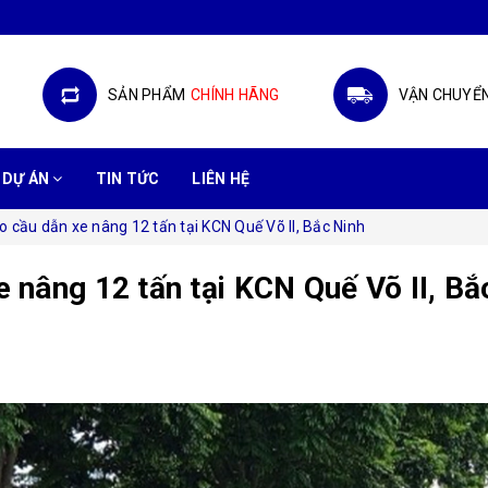
SẢN PHẨM
CHÍNH HÃNG
VẬN CHUYỂ
DỰ ÁN
TIN TỨC
LIÊN HỆ
o cầu dẫn xe nâng 12 tấn tại KCN Quế Võ II, Bắc Ninh
e nâng 12 tấn tại KCN Quế Võ II, Bắ