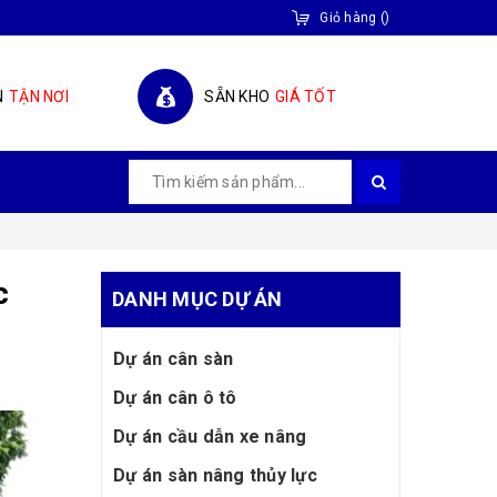
Giỏ hàng
(
)
N
TẬN NƠI
SẴN KHO
GIÁ TỐT
c
DANH MỤC DỰ ÁN
Dự án cân sàn
Dự án cân ô tô
Dự án cầu dẫn xe nâng
Dự án sàn nâng thủy lực