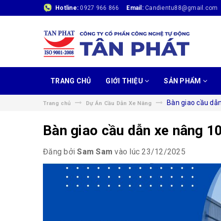
Hotline:
0927 966 866
Email:
Candientu88@gmail.com
TRANG CHỦ
GIỚI THIỆU
SẢN PHẨM
Bàn giao cầu dẫn
Trang chủ
Dự Án Cầu Dẫn Xe Nâng
Bàn giao cầu dẫn xe nâng 10
Đăng bởi
Sam Sam
vào lúc 23/12/2025