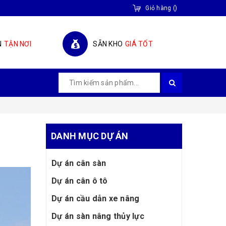
Giỏ hàng
(
)
N
TẬN NƠI
SẴN KHO
GIÁ TỐT
DANH MỤC DỰ ÁN
Dự án cân sàn
Dự án cân ô tô
Dự án cầu dẫn xe nâng
Dự án sàn nâng thủy lực