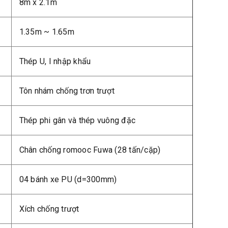
8m x 2.1m
1.35m ~ 1.65m
Thép U, I nhập khẩu
Tôn nhám chống trơn trượt
Thép phi gân và thép vuông đặc
Chân chống romooc Fuwa (28 tấn/cặp)
04 bánh xe PU (d=300mm)
Xích chống trượt