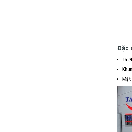
Đặc 
Thiế
Khun
Mặt 