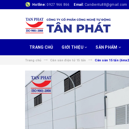
Hotline:
0927 966 866
Email:
Candientu88@gmail.com
TRANG CHỦ
GIỚI THIỆU
SẢN PHẨM
Trang chủ
Cân sàn điện tử 15 tấn
Cân sàn 15 tấn (6mx