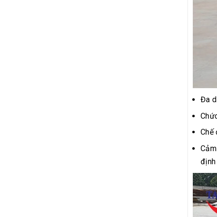
Đa d
Chức
Chế 
Cảm 
định