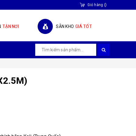
Giỏ hàng
(
)
N
TẬN NƠI
SẴN KHO
GIÁ TỐT
X2.5M)