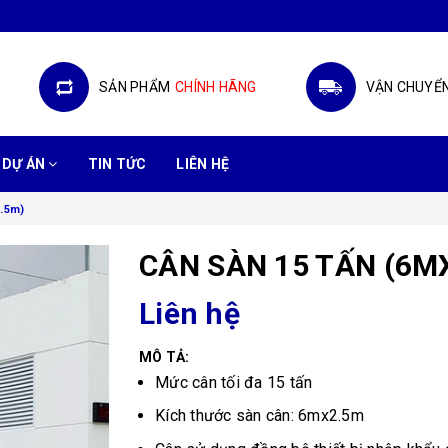
SẢN PHẨM
CHÍNH HÃNG
VẬN CHUYỂ
DỰ ÁN
TIN TỨC
LIÊN HỆ
2.5m)
CÂN SÀN 15 TẤN (6M
Liên hệ
MÔ TẢ:
Mức cân tối đa 15 tấn
Kích thước sàn cân: 6mx2.5m