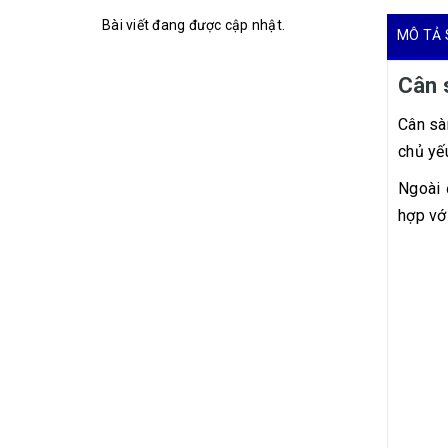
Bài viết đang được cập nhật.
MÔ TẢ 
Cân 
Cân sà
chủ yếu
Ngoài 
hợp vớ