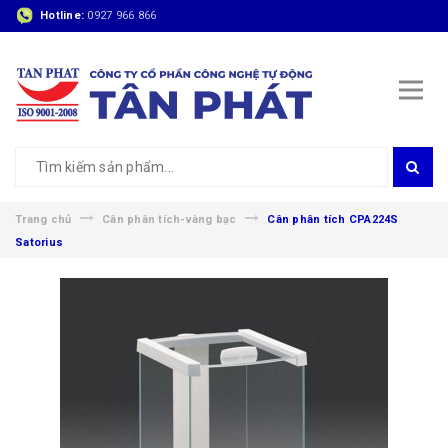
Hotline:
0927 966 866
Trang chủ
Cân phân tích-vàng bạc
Cân phân tích CPA224S
Satorius