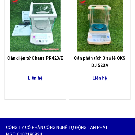
Cân điện tử Ohaus PR423/E
Cân phân tích 3 số lẻ OKS
DJ 523A
Liên hệ
Liên hệ
CÔNG TY CỔ PHẦN CÔNG NGHỆ TỰ ĐỘNG TÂN PHÁT
MST: 0102180834