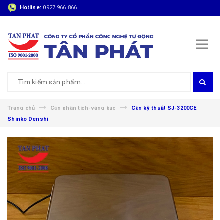
Hotline:
0927 966 866
Trang chủ
Cân phân tích-vàng bạc
Cân kỹ thuật SJ-3200CE
Shinko Denshi