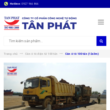
Hotline:
0927 966 866
Trang chủ
Cân ô tô điện tử 100 tấn
Cân ô tô 100 tấn (12x3m)