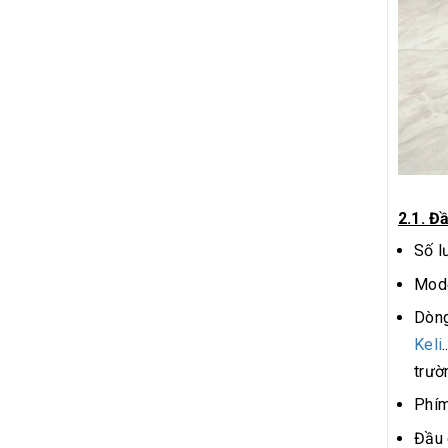
2.1. Đ
Số l
Mod
Dòng
Keli
trườ
Phím
Đầu 