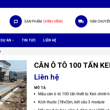
SẢN PHẨM
CHÍNH HÃNG
VẬN CHUYỂ
DỰ ÁN
TIN TỨC
LIÊN HỆ
i
CÂN Ô TÔ 100 TẤN KE
Liên hệ
MÔ TẢ:
Mẫu cân ô tô 100 tấn thiết bị Keli chính h
Kích thước (18x3)m, kết cấu 3 module