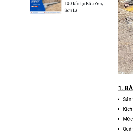
100 tấn tại Bắc Yên,
Sơn La
1. B
Sản 
Kích
Mức 
Quá 