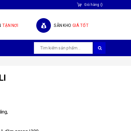
Giỏ hàng
(
)
N
TẬN NƠI
SẴN KHO
GIÁ TỐT
LI
ãng,