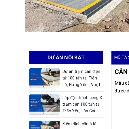
DỰ ÁN NỔI BẬT
MÔ TẢ 
CÂN 
Dự án trạm cân điện
tử 100 tấn tại Tiên
Mẫu câ
Lữ, Hưng Yên - Vượt
được dù
nắng nóng đảm bảo
Lắp đặt thành công 3
tiến độ bàn giao
trạm cân 100 tấn tại
Trấn Yên, Lào Cai
Kiểm định cân ô tô