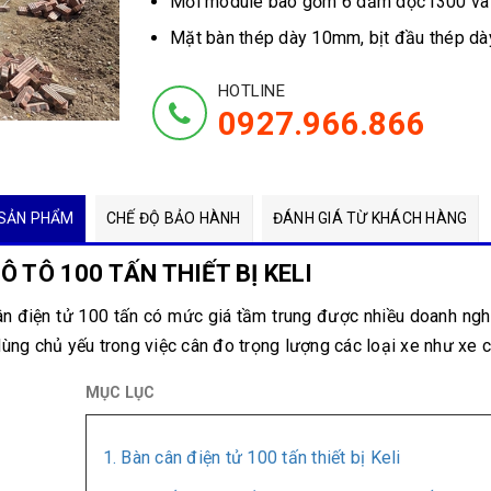
Mỗi module bao gồm 6 dầm dọc I300 và
Mặt bàn thép dày 10mm, bịt đầu thép dày
HOTLINE
0927.966.866
SẢN PHẨM
CHẾ ĐỘ BẢO HÀNH
ĐÁNH GIÁ TỪ KHÁCH HÀNG
Ô TÔ 100 TẤN THIẾT BỊ KELI
n điện tử 100 tấn có mức giá tầm trung được nhiều doanh ngh
ng chủ yếu trong việc cân đo trọng lượng các loại xe như xe co
MỤC LỤC
1. Bàn cân điện tử 100 tấn thiết bị Keli