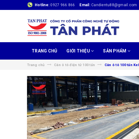
Hotline:
0927 966 866
Email:
Candientu88@gmail.com
TRANG CHỦ
GIỚI THIỆU
SẢN PHẨM
Trang chủ
Cân ô tô điện tử 100 tấn
Cân ô tô 100 tấn Kel