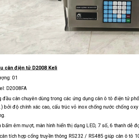
ầu cân điện tử D2008 Keli
ượng: 01
el: D2008FA
 đầu cân chuyên dùng trong các ứng dụng cân ô tô điện tử ph
...) bởi độ chính xác cao, cấu trúc vỏ inox chống nước chống ox
ng.
 bấm êm mượt, màn hình hiển thị dạng LED, 7 số, 6 thanh dễ đọ
cân tích hợp cổng truyền thông RS232 / RS485 giúp cân ô tô 100 t