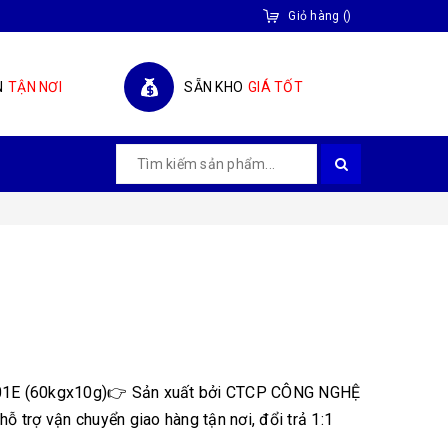
Giỏ hàng
(
)
N
TẬN NƠI
SẴN KHO
GIÁ TỐT
E (60kgx10g)👉 Sản xuất bởi CTCP CÔNG NGHỆ
trợ vận chuyển giao hàng tận nơi, đổi trả 1:1