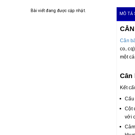
Bài viết đang được cập nhật.
MÔ TẢ 
CÂN 
Cân b
co, cq
một cá
Cân 
Kết cấ
Cấu 
Cột 
với 
Cảm 
khun