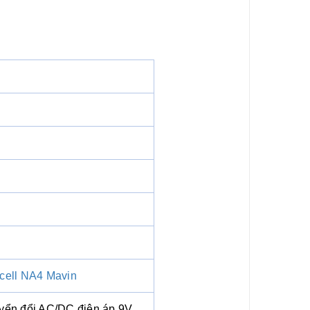
cell NA4 Mavin
uyển đổi AC/DC điện áp 9V