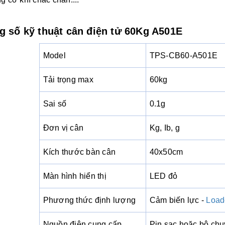
g số kỹ thuật cân điện tử 60Kg A501E
Model
TPS-CB60-A501E
Tải trọng max
60kg
Sai số
0.1g
Đơn vị cân
Kg, Ib, g
Kích thước bàn cân
40x50cm
Màn hình hiển thị
LED đỏ
Phương thức định lượng
Cảm biến lực -
Load
Nguồn điện cung cấp
Pin sạc hoặc bộ ch