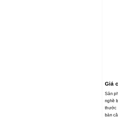
Giá 
Sản p
nghề b
thước 
bàn câ