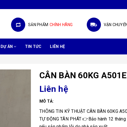
SẢN PHẨM
CHÍNH HÃNG
VẬN CHUYỂ
DỰ ÁN
TIN TỨC
LIÊN HỆ
CÂN BÀN 60KG A501E
Liên hệ
MÔ TẢ:
THÔNG TIN KỸ THUẬT CÂN BÀN 60KG A501
TỰ ĐỘNG TÂN PHÁT 👉Bảo hành 12 tháng hỗ 
nếu sản phẩm lỗi do nhà sản xuất.....