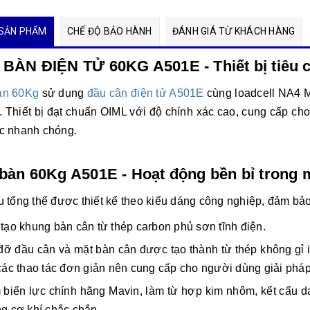
SẢN PHẨM
CHẾ ĐỘ BẢO HÀNH
ĐÁNH GIÁ TỪ KHÁCH HÀNG
BÀN ĐIỆN TỬ 60KG A501E - Thiết bị tiêu
àn 60Kg
sử dụng
đầu cân điện tử A501E
cùng loadcell NA4 M
). Thiết bị đạt chuẩn OIML với độ chính xác cao, cung cấp c
c nhanh chóng.
bàn 60Kg A501E - Hoạt động bền bỉ trong 
u tổng thể được thiết kế theo kiểu dáng công nghiệp, đảm bả
tạo khung bàn cân từ thép carbon phủ sơn tĩnh điện.
đỡ đầu cân và mặt bàn cân được tạo thành từ thép không gỉ i
các thao tác đơn giản nên cung cấp cho người dùng giải pháp
biến lực chính hãng Mavin, làm từ hợp kim nhôm, kết cấu d
g cơ khí chắc chắn....