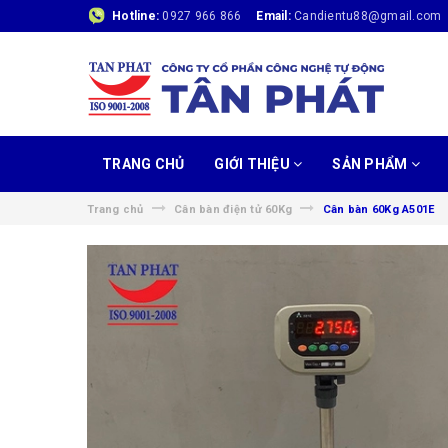
Hotline:
0927 966 866
Email:
Candientu88@gmail.com
TRANG CHỦ
GIỚI THIỆU
SẢN PHẨM
Trang chủ
Cân bàn điện tử 60Kg
Cân bàn 60Kg A501E