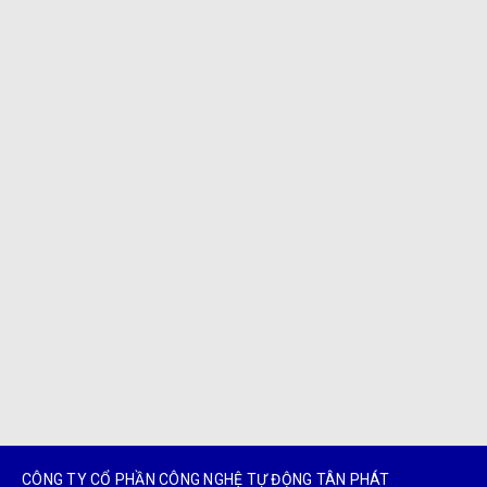
CÔNG TY CỔ PHẦN CÔNG NGHỆ TỰ ĐỘNG TÂN PHÁT