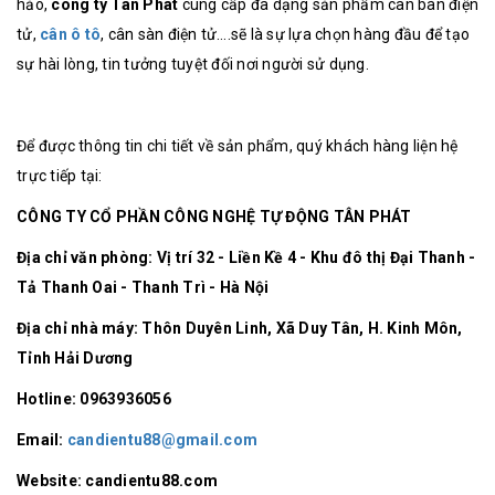
hảo,
công ty Tân Phát
cung cấp đa dạng sản phẩm cân bàn điện
tử,
cân ô tô
, cân sàn điện tử….sẽ là sự lựa chọn hàng đầu để tạo
sự hài lòng, tin tưởng tuyệt đối nơi người sử dụng.
Để được thông tin chi tiết về sản phẩm, quý khách hàng liện hệ
trực tiếp tại:
CÔNG TY CỔ PHẦN CÔNG NGHỆ TỰ ĐỘNG TÂN PHÁT
Địa chỉ văn phòng: Vị trí 32 - Liền Kề 4 - Khu đô thị Đại Thanh -
Tả Thanh Oai - Thanh Trì - Hà Nội
Địa chỉ nhà máy: Thôn Duyên Linh, Xã Duy Tân, H. Kinh Môn,
Tỉnh Hải Dương
Hotline: 0963936056
Email:
candientu88@gmail.com
Website: candientu88.com