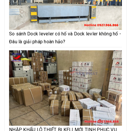
So sánh Dock leveler có hố và Dock levler không hố -
Đâu là giải pháp hoàn hảo?
NHẬP KHẨU LÔ THIẾT BỊ KELI MỚI TINH PHỤC VỤ