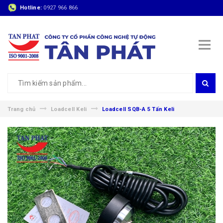
Hotline:
0927 966 866
Trang chủ
Loadcell Keli
Loadcell SQB-A 5 Tấn Keli