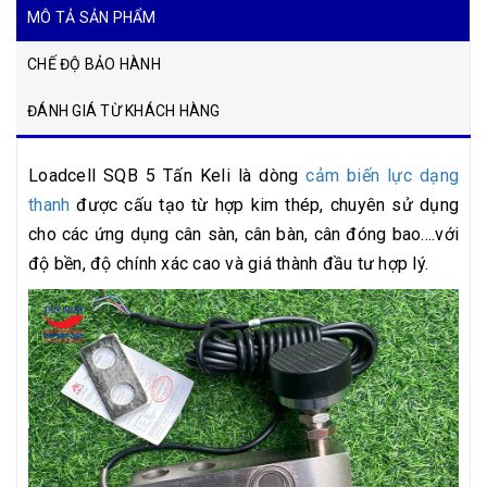
MÔ TẢ SẢN PHẨM
CHẾ ĐỘ BẢO HÀNH
ĐÁNH GIÁ TỪ KHÁCH HÀNG
Loadcell SQB 5 Tấn Keli là dòng
cảm biến lực dạng
thanh
được cấu tạo từ hợp kim thép, chuyên sử dụng
cho các ứng dụng cân sàn, cân bàn, cân đóng bao....với
độ bền, độ chính xác cao và giá thành đầu tư hợp lý.