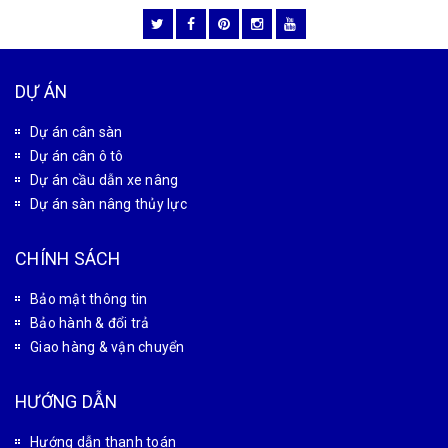
CÔNG TY CỔ PHẦN CÔNG NGHỆ TỰ ĐỘNG TÂN PHÁT
MST: 0102180834
Văn phòng giao dịch: Số 32 Liền Kề 4, Khu đô thị Đại
Thanh, xã Đại Thanh, Thành phố Hà Nội, Việt Nam
Xưởng gia công cơ khí: Số 28 Thiên Đông, xã Tam Hưng,
Thành phố Hà Nội, Việt Nam
Candientu88@gmail.com
0927 966 866