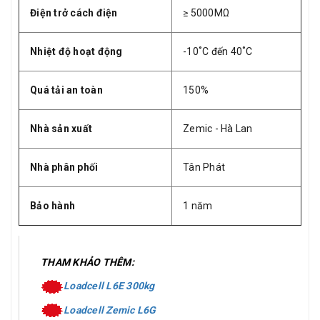
Điện trở cách điện
≥ 5000MΩ
Nhiệt độ hoạt động
-10˚C đến 40˚C
Quá tải an toàn
150%
Nhà sản xuất
Zemic - Hà Lan
Nhà phân phối
Tân Phát
Bảo hành
1 năm
THAM KHẢO THÊM:
Loadcell L6E 300kg
Loadcell Zemic L6G