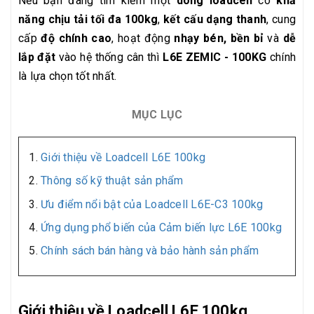
Nếu bạn đang tìm kiếm một
dòng loadcell
có
khả
năng chịu tải tối đa 100kg
,
kết cấu dạng thanh
, cung
cấp
độ chính cao
, hoạt động
nhạy bén, bền bỉ
và
dễ
lắp đặt
vào hệ thống cân thì
L6E ZEMIC - 100KG
chính
là lựa chọn tốt nhất.
MỤC LỤC
Giới thiệu về Loadcell L6E 100kg
Thông số kỹ thuật sản phẩm
Ưu điểm nổi bật của Loadcell L6E-C3 100kg
Ứng dụng phổ biến của Cảm biến lực L6E 100kg
Chính sách bán hàng và bảo hành sản phẩm
Giới thiệu về Loadcell L6E 100kg