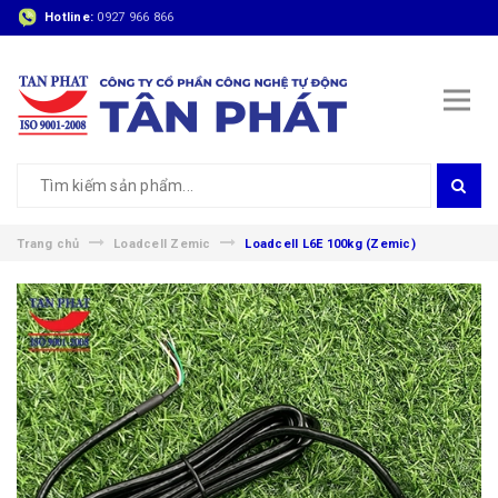
Hotline:
0927 966 866
Trang chủ
Loadcell Zemic
Loadcell L6E 100kg (Zemic)