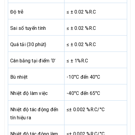
Độ trễ
≤ ± 0.02 %R.C
Sai số tuyến tính
≤ ± 0.02 %R.C
Quá tải (30 phút)
≤ ± 0.02 %R.C
Cân bằng tại điểm ‘0’
≤ ± 1%R.C
Bù nhiệt
-10°C đến 40°C
Nhiệt độ làm việc
-40°C đến 65°C
Nhiệt độ tác động đến
≤± 0.002 %R.C/°C
tín hiệu ra
Nhiệt độ tác động làm
≤± 0.002 %R.C/°C