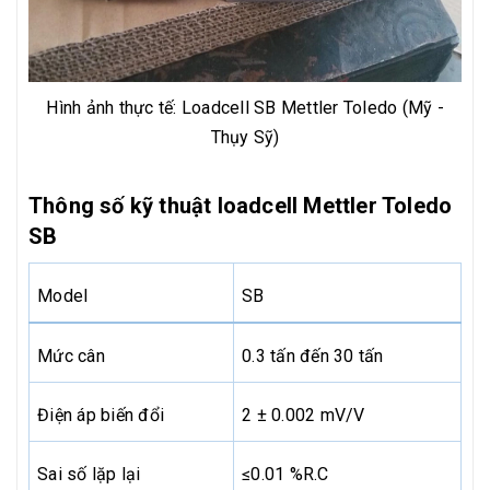
Hình ảnh thực tế: Loadcell SB Mettler Toledo (Mỹ -
Thụy Sỹ)
Thông số kỹ thuật loadcell Mettler Toledo
SB
Model
SB
Mức cân
0.3 tấn đến 30 tấn
Điện áp biến đổi
2 ± 0.002 mV/V
Sai số lặp lại
≤0.01 %R.C