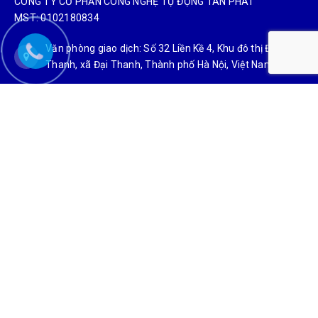
CÔNG TY CỔ PHẦN CÔNG NGHỆ TỰ ĐỘNG TÂN PHÁT
MST: 0102180834
Văn phòng giao dịch: Số 32 Liền Kề 4, Khu đô thị Đại
Thanh, xã Đại Thanh, Thành phố Hà Nội, Việt Nam
Xưởng gia công cơ khí: Số 28 Thiên Đông, xã Tam Hưng,
Thành phố Hà Nội, Việt Nam
Candientu88@gmail.com
0927 966 866
DỰ ÁN
Dự án cân sàn