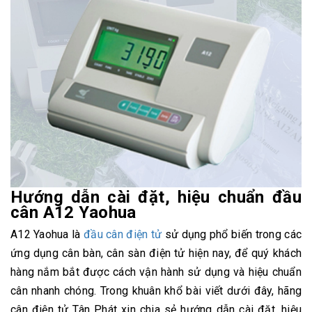
Hướng dẫn cài đặt, hiệu chuẩn đầu
cân A12 Yaohua
A12 Yaohua là
đầu cân điện tử
sử dụng phổ biến trong các
ứng dụng cân bàn, cân sàn điện tử hiện nay, để quý khách
hàng nắm bắt được cách vận hành sử dụng và hiệu chuẩn
cân nhanh chóng. Trong khuân khổ bài viết dưới đây, hãng
cân điện tử Tân Phát xin chia sẻ hướng dẫn cài đặt, hiệu