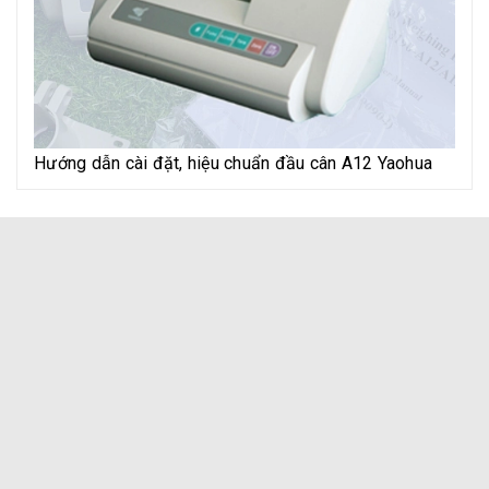
Hướng dẫn cài đặt, hiệu chuẩn đầu cân A12 Yaohua