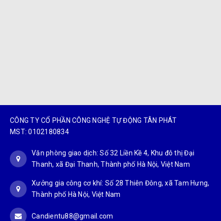
CÔNG TY CỔ PHẦN CÔNG NGHỆ TỰ ĐỘNG TÂN PHÁT
MST: 0102180834
Văn phòng giao dịch: Số 32 Liền Kề 4, Khu đô thị Đại
Thanh, xã Đại Thanh, Thành phố Hà Nội, Việt Nam
Xưởng gia công cơ khí: Số 28 Thiên Đông, xã Tam Hưng,
Thành phố Hà Nội, Việt Nam
Candientu88@gmail.com