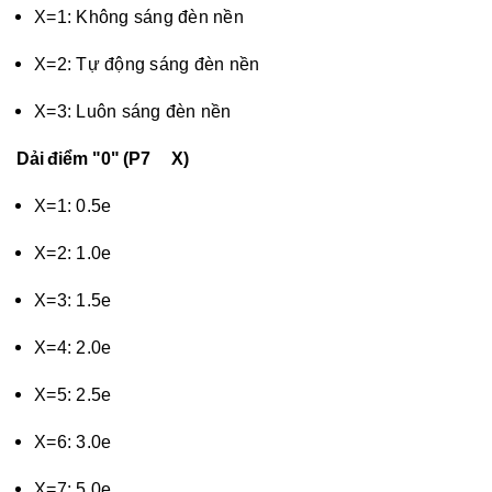
X=1: Không sáng đèn nền
X=2: Tự động sáng đèn nền
X=3: Luôn sáng đèn nền
Dải điểm "0" (P7 X)
X=1: 0.5e
X=2: 1.0e
X=3: 1.5e
X=4: 2.0e
X=5: 2.5e
X=6: 3.0e
X=7: 5.0e