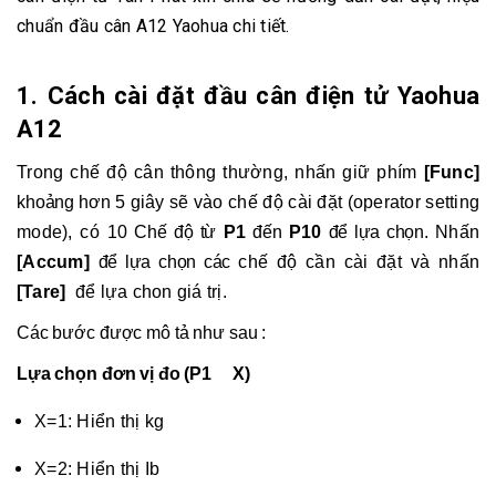
chuẩn đầu cân A12 Yaohua chi tiết.
1. Cách cài đặt đầu cân điện tử Yaohua
A12
Trong chế độ cân thông thường,
nhấn giữ phím
[Func]
khoảng hơn
5 giây sẽ vào chế độ cài đặt (opera
t
or setting
mode), có
1
0
Chế độ
từ
P1
đến
P10
để lựa chọn.
Nhấn
[Accum]
để lựa chọn các
chế độ cần cài đặt và nhấn
[
T
are]
để lựa chon giá trị.
Các bước được mô tả như sau :
Lựa chọn đơn vị đo (P1 X)
X=1: Hiển thị kg
X=2: Hiển thị Ib