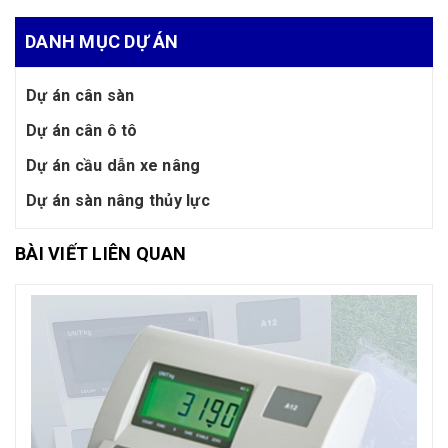
DANH MỤC DỰ ÁN
Dự án cân sàn
Dự án cân ô tô
Dự án cầu dẫn xe nâng
Dự án sàn nâng thủy lực
BÀI VIẾT LIÊN QUAN