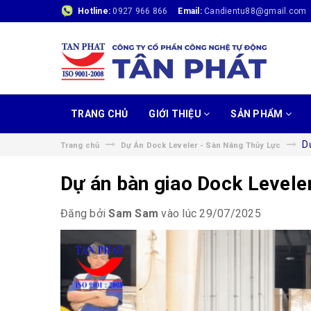
Hotline:
0927 966 866
Email:
Candientu88@gmail.com
TRANG CHỦ
GIỚI THIỆU
SẢN PHẨM
D
Trang chủ
Dự Án Dock Leveler - Sàn Nâng Thủy Lực
Dự án bàn giao Dock Levele
Đăng bởi
Sam Sam
vào lúc 29/07/2025