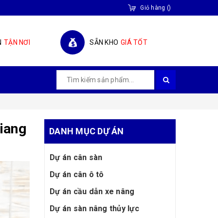
Giỏ hàng
(
)
N
TẬN NƠI
SẴN KHO
GIÁ TỐT
iang
DANH MỤC DỰ ÁN
Dự án cân sàn
Dự án cân ô tô
Dự án cầu dẫn xe nâng
Dự án sàn nâng thủy lực