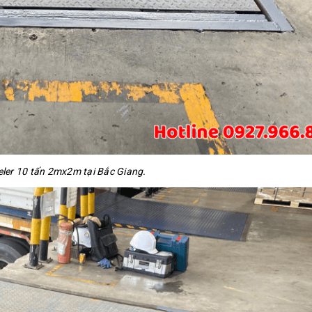
ler 10 tấn 2mx2m tại Bắc Giang.