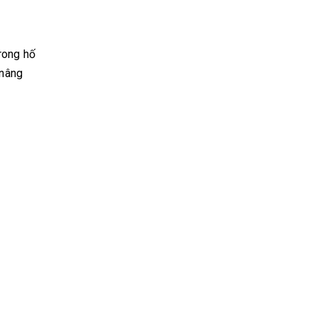
rong hố
 nâng