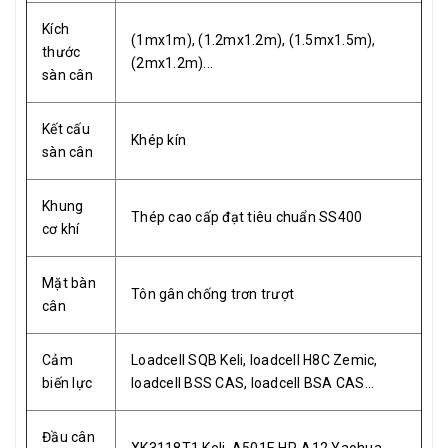
Kích
(1mx1m), (1.2mx1.2m), (1.5mx1.5m),
thước
(2mx1.2m)...
sàn cân
Kết cấu
Khép kín
sàn cân
Khung
Thép cao cấp đạt tiêu chuẩn SS400
cơ khí
Mặt bàn
Tôn gân chống trơn trượt
cân
Cảm
Loadcell SQB Keli, loadcell H8C Zemic,
biến lực
loadcell BSS CAS, loadcell BSA CAS...
Đầu cân
XK3118T1 Keli, A501E HP, A12 Yaohua....