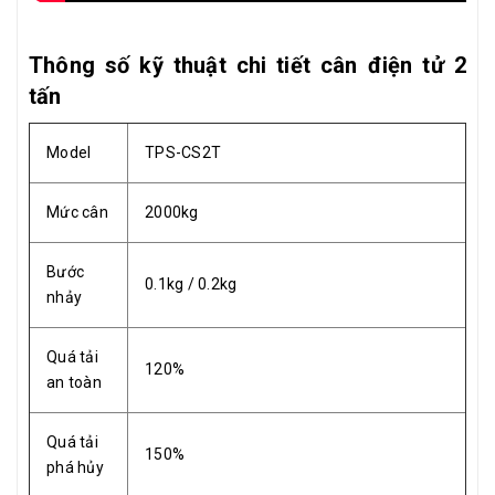
Thông số kỹ thuật chi tiết cân điện tử 2
tấn
Model
TPS-CS2T
Mức cân
2000kg
Bước
0.1kg / 0.2kg
nhảy
Quá tải
120%
an toàn
Quá tải
150%
phá hủy