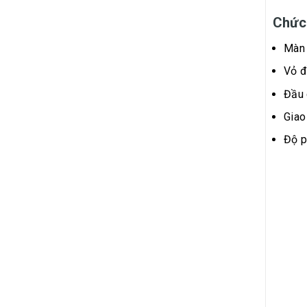
Chức
Màn 
Vỏ đ
Đầu 
Giao
Độ p