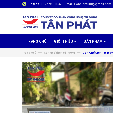
Hotline:
0927 966 866
Email:
Candientu88@gmail.com
TRANG CHỦ
GIỚI THIỆU
SẢN PHẨM
Trang chủ
Cân ghế điện tử 150kg
Cân Ghế Điện Tử 150K