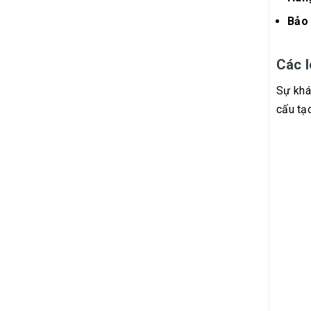
Bảo 
Các l
Sự khá
cấu tạ