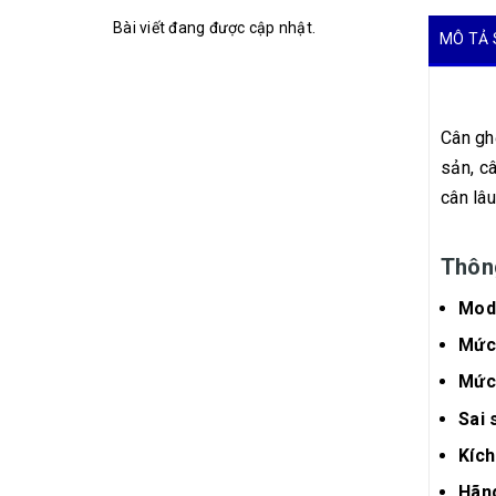
Bài viết đang được cập nhật.
MÔ TẢ 
Cân gh
sản, c
cân lâu
Thông
Mod
Mức 
Mức 
Sai 
Kích
Hãn