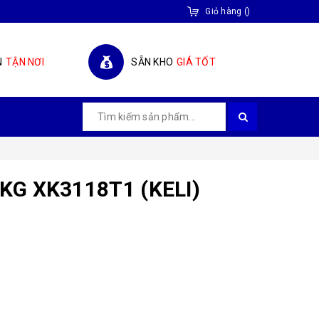
Giỏ hàng
(
)
N
TẬN NƠI
SẴN KHO
GIÁ TỐT
KG XK3118T1 (KELI)