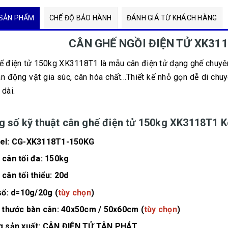
SẢN PHẨM
CHẾ ĐỘ BẢO HÀNH
ĐÁNH GIÁ TỪ KHÁCH HÀNG
CÂN GHẾ NGỒI ĐIỆN TỬ XK311
ế điện tử 150kg XK3118T1 là mẫu cân điện tử dạng ghế chuyên
ân động vật gia súc, cân hóa chất...Thiết kế nhỏ gọn dễ di chuy
 dài.
 số kỹ thuật cân ghế điện tử 150kg XK3118T1 K
el: CG-XK3118T1-150KG
cân tối đa: 150kg
cân tối thiểu: 20d
số: d=10g/20g (
tùy chọn
)
 thước bàn cân: 40x50cm / 50x60cm (
tùy chọn
)
g sản xuất: CÂN ĐIỆN TỬ TÂN PHÁT