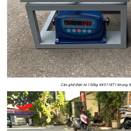
Cân ghế điện tử 150kg XK3118T1 khung t