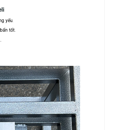
li
ng yếu.
bẩn tốt.
.