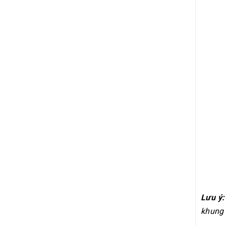
Lưu ý:
khung 