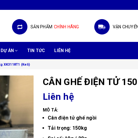
SẢN PHẨM
CHÍNH HÃNG
VẬN CHUYỂ
DỰ ÁN
TIN TỨC
LIÊN HỆ
g XK3118T1 (Keli)
CÂN GHẾ ĐIỆN TỬ 150
Liên hệ
MÔ TẢ:
Cân điện tử ghế ngồi
Tải trọng: 150kg