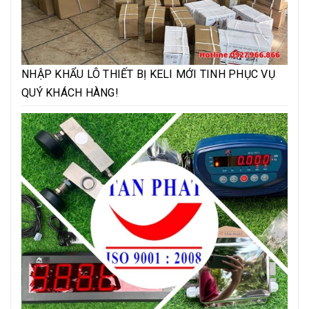
NHẬP KHẨU LÔ THIẾT BỊ KELI MỚI TINH PHỤC VỤ
QUÝ KHÁCH HÀNG!