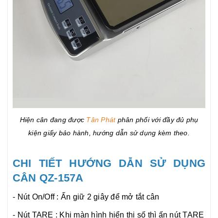
Hiện cân đang được
Tân Phát
phân phối với đầy đủ phụ
kiện giấy bảo hành, hướng dẫn sử dụng kèm theo.
CHI TIẾT HƯỚNG DẪN SỬ DỤNG
CÂN QZ-157A
- Nút On/Off : Ấn giữ 2 giây để mở tắt cân
- Nút TARE : Khi màn hình hiển thị số thì ấn nút TARE