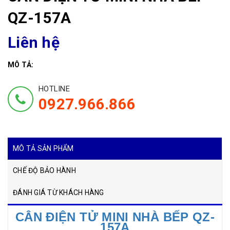
QZ-157A
Liên hệ
MÔ TẢ:
HOTLINE
0927.966.866
MÔ TẢ SẢN PHẨM
CHẾ ĐỘ BẢO HÀNH
ĐÁNH GIÁ TỪ KHÁCH HÀNG
CÂN ĐIỆN TỬ MINI NHÀ BẾP QZ-
157A