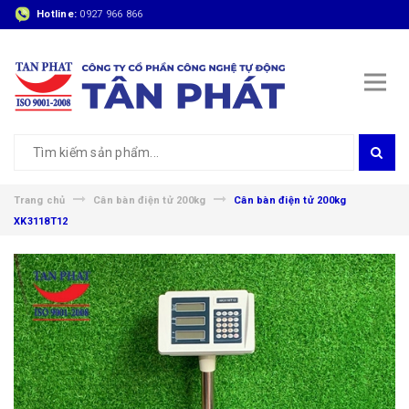
Hotline:
0927 966 866
Trang chủ
Cân bàn điện tử 200kg
Cân bàn điện tử 200kg
XK3118T12