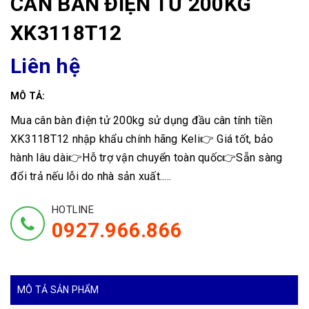
CÂN BÀN ĐIỆN TỬ 200KG
XK3118T12
Liên hệ
MÔ TẢ:
Mua cân bàn điện tử 200kg sử dụng đầu cân tính tiền
XK3118T12 nhập khẩu chính hãng Keli👉 Giá tốt, bảo
hành lâu dài👉Hỗ trợ vận chuyển toàn quốc👉Sẵn sàng
đổi trả nếu lỗi do nhà sản xuất.....
HOTLINE
0927.966.866
MÔ TẢ SẢN PHẨM