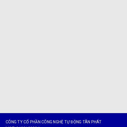
CÔNG TY CỔ PHẦN CÔNG NGHỆ TỰ ĐỘNG TÂN PHÁT