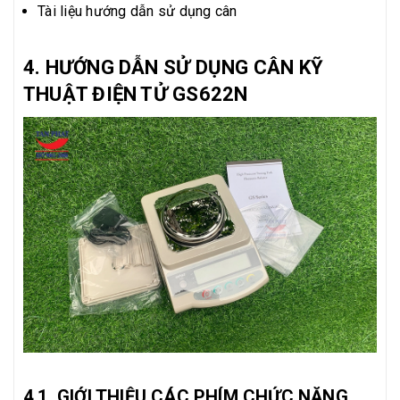
Tài liệu hướng dẫn sử dụng cân
4. HƯỚNG DẪN SỬ DỤNG CÂN KỸ
THUẬT ĐIỆN TỬ GS622N
4.1. GIỚI THIỆU CÁC PHÍM CHỨC NĂNG