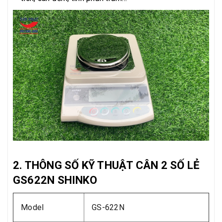
2. THÔNG SỐ KỸ THUẬT CÂN 2 SỐ LẺ
GS622N SHINKO
Model
GS-622N