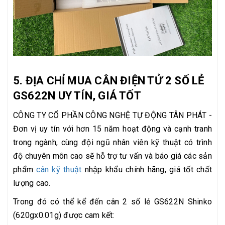
5. ĐỊA CHỈ MUA CÂN ĐIỆN TỬ 2 SỐ LẺ
GS622N UY TÍN, GIÁ TỐT
CÔNG TY CỔ PHẦN CÔNG NGHỆ TỰ ĐỘNG TÂN PHÁT -
Đơn vị uy tín với hơn 15 năm hoạt động và cạnh tranh
trong ngành, cùng đội ngũ nhân viên kỹ thuật có trình
độ chuyên môn cao sẽ hỗ trợ tư vấn và báo giá các sản
phẩm
cân kỹ thuật
nhập khẩu chính hãng, giá tốt chất
lượng cao.
Trong đó có thể kể đến cân 2 số lẻ GS622N Shinko
(620gx0.01g) được cam kết: