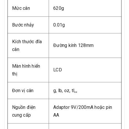
Mức cân
620g
Bước nhảy
0.01g
Kích thước đĩa
Đường kính 128mm
cân
Màn hình hiển
LCD
thị
Đơn vị cân
g, lb, oz, tl,,,
Nguồn điện
Adaptor 9V/200mA hoặc pin
cung cấp
AA