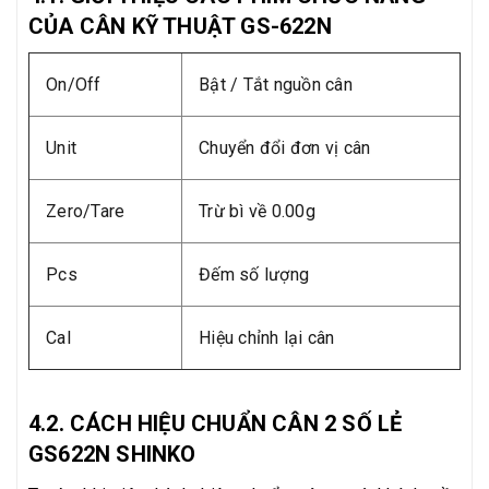
CỦA CÂN KỸ THUẬT GS-622N
On/Off
Bật / Tắt nguồn cân
Unit
Chuyển đổi đơn vị cân
Zero/Tare
Trừ bì về 0.00g
Pcs
Đếm số lượng
Cal
Hiệu chỉnh lại cân
4.2. CÁCH HIỆU CHUẨN CÂN 2 SỐ LẺ
GS622N SHINKO