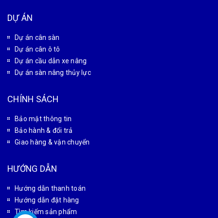
CÔNG TY CỔ PHẦN CÔNG NGHỆ TỰ ĐỘNG TÂN PHÁT
MST: 0102180834
Văn phòng giao dịch: Số 32 Liền Kề 4, Khu đô thị Đại
Thanh, xã Đại Thanh, Thành phố Hà Nội, Việt Nam
Xưởng gia công cơ khí: Số 28 Thiên Đông, xã Tam Hưng,
Thành phố Hà Nội, Việt Nam
Candientu88@gmail.com
0927 966 866
DỰ ÁN