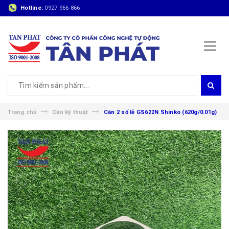
Hotline:
0927 966 866
Trang chủ
Cân kỹ thuật
Cân 2 số lẻ GS622N Shinko (620g/0.01g)