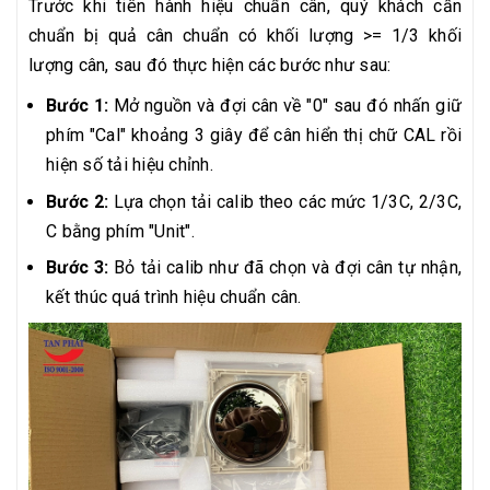
Trước khi tiên hành hiệu chuẩn cân, quý khách cần
chuẩn bị quả cân chuẩn có khối lượng >= 1/3 khối
lượng cân, sau đó thực hiện các bước như sau:
Bước 1:
Mở nguồn và đợi cân về "0" sau đó nhấn giữ
phím "Cal" khoảng 3 giây để cân hiển thị chữ CAL rồi
hiện số tải hiệu chỉnh.
Bước 2:
Lựa chọn tải calib theo các mức 1/3C, 2/3C,
C bằng phím "Unit".
Bước 3:
Bỏ tải calib như đã chọn và đợi cân tự nhận,
kết thúc quá trình hiệu chuẩn cân.