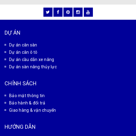
CÔNG TY CỔ PHẦN CÔNG NGHỆ TỰ ĐỘNG TÂN PHÁT
MST: 0102180834
Văn phòng giao dịch: Số 32 Liền Kề 4, Khu đô thị Đại
Thanh, xã Đại Thanh, Thành phố Hà Nội, Việt Nam
Xưởng gia công cơ khí: Số 28 Thiên Đông, xã Tam Hưng,
Thành phố Hà Nội, Việt Nam
Candientu88@gmail.com
0927 966 866