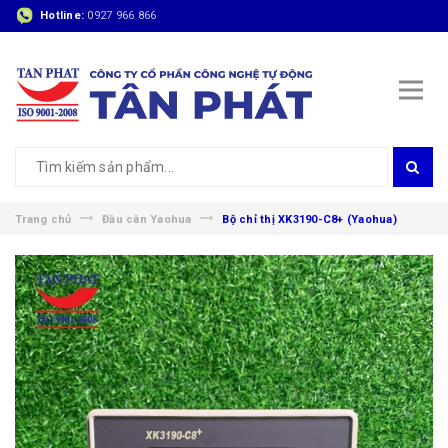
Hotline:
0927 966 866
Trang chủ
Đầu cân Yaohua
Bộ chỉ thị XK3190-C8+ (Yaohua)