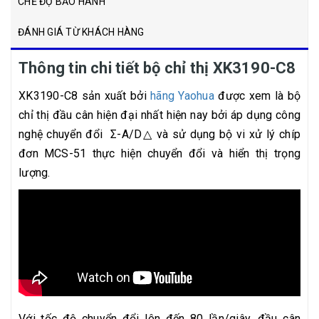
CHẾ ĐỘ BẢO HÀNH
ĐÁNH GIÁ TỪ KHÁCH HÀNG
Thông tin chi tiết bộ chỉ thị XK3190-C8
XK3190-C8 sản xuất bởi
hãng Yaohua
được xem là bộ
chỉ thị đầu cân hiện đại nhất hiện nay bởi áp dụng công
nghệ chuyển đổi
Σ-A/D△ và sử dụng bộ vi xử lý chíp
đơn MCS-51 thực hiện chuyển đổi và hiển thị trọng
lượng.
Với tốc độ chuyển đổi lên đến 80 lần/giây, đầu cân