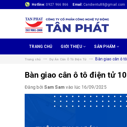
Hotline:
0927 966 866
Email:
Candientu88@gmail.com
TRANG CHỦ
GIỚI THIỆU
SẢN PHẨM
Bàn giao cân ô tô
Trang chủ
Dự Án Cân Ô Tô Điện Tử
Bàn giao cân ô tô điện tử 1
Đăng bởi
Sam Sam
vào lúc 16/09/2025