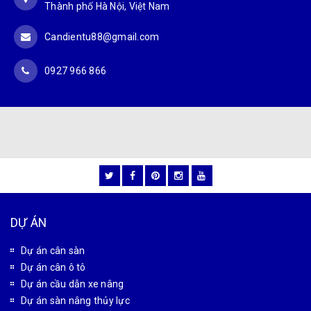
CÔNG TY CỔ PHẦN CÔNG NGHỆ TỰ ĐỘNG TÂN PHÁT
MST: 0102180834
Văn phòng giao dịch: Số 32 Liền Kề 4, Khu đô thị Đại
Thanh, xã Đại Thanh, Thành phố Hà Nội, Việt Nam