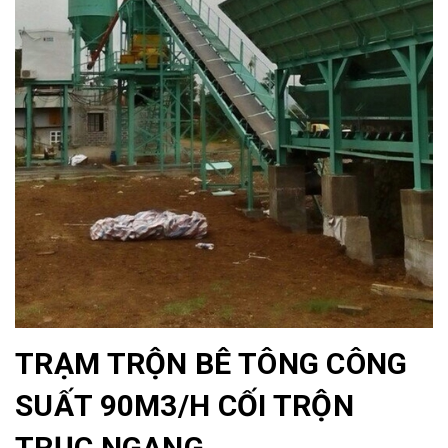
TRẠM TRỘN BÊ TÔNG CÔNG
SUẤT 90M3/H CỐI TRỘN
TRỤC NGANG