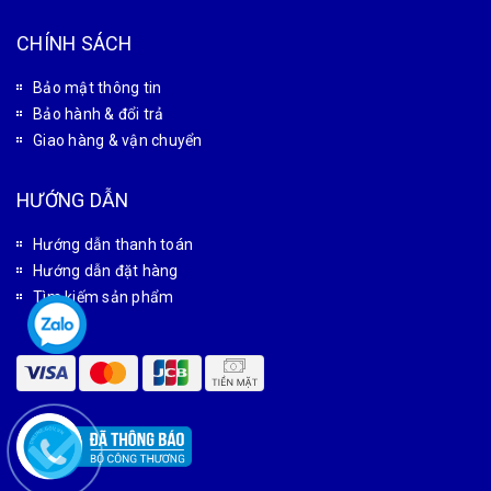
Xưởng gia công cơ khí: Số 28 Thiên Đông, xã Tam Hưng,
Thành phố Hà Nội, Việt Nam
Candientu88@gmail.com
0927 966 866
DỰ ÁN
Dự án cân sàn
Dự án cân ô tô
Dự án cầu dẫn xe nâng
Dự án sàn nâng thủy lực
CHÍNH SÁCH