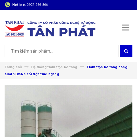
Hotline:
0927 966 866
Trang chủ
Hệ thống trạm trộn bê tông
Trạm trộn bê tông công
suất 90m3/h cối trộn trục ngang