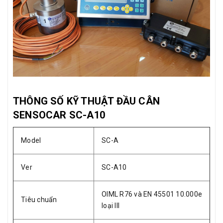
THÔNG SỐ KỸ THUẬT ĐẦU CÂN
SENSOCAR SC-A10
Model
SC-A
Ver
SC-A10
OIML R76 và EN 45501 10.000e
Tiêu chuẩn
loại III