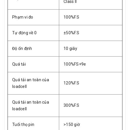
Class II
Phạm vi đo
100%F.S
Tự động về 0
±50%F.S
Độ ổn định
10 giây
Quá tải
100%FS+9e
Quá tải an toàn của
120%F.S
loadcell
Quá tải an toàn của
300%F.S
loadcell
Tuổi thọ pin
>150 giờ