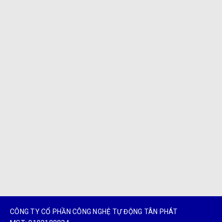
CÔNG TY CỔ PHẦN CÔNG NGHỆ TỰ ĐỘNG TÂN PHÁT