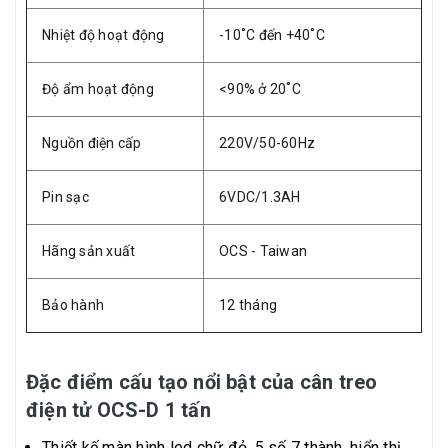
Nhiệt độ hoạt động
-10˚C đến +40˚C
Độ ẩm hoạt động
<90% ở 20˚C
Nguồn điện cấp
220V/50-60Hz
Pin sạc
6VDC/1.3AH
Hãng sản xuất
OCS - Taiwan
Bảo hành
12 tháng
Đặc điểm cấu tạo nổi bật của cân treo
điện tử OCS-D 1 tấn
Thiết kế màn hình led chữ đỏ, 5 số 7 thành, hiển thị