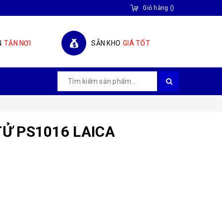
Giỏ hàng
(
)
N
TẬN NƠI
SẴN KHO
GIÁ TỐT
TỬ PS1016 LAICA