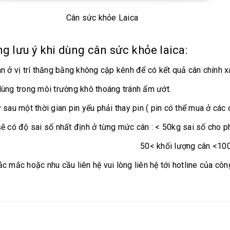
n sức khỏe Laica
g lưu ý khi dùng
cân sức khỏe
laica:
ân ở vị trí thăng bằng không cập kênh để có kết quả cân chính x
dùng trong môi trường khô thoáng tránh ẩm ướt.
ý sau một thời gian pin yếu phải thay pin ( pin có thể mua ở cá
sẽ có độ sai số nhất định ở từng mức cân : < 50kg sai số cho p
 khối lượng cân <100kg sai số ch
c mắc hoặc nhu cầu liên hệ vui lòng liên hệ tới hotline của công