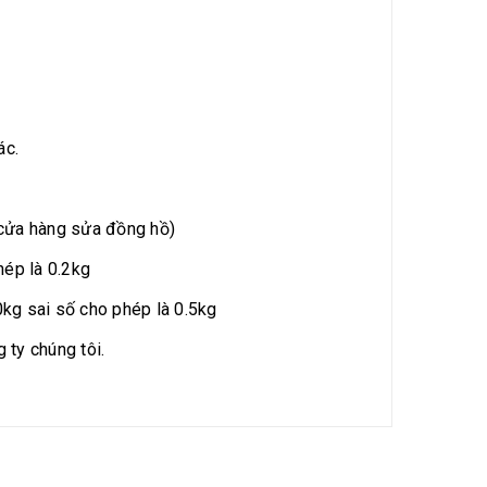
ác.
c cửa hàng sửa đồng hồ)
hép là 0.2kg
o phép là 0.5kg
 ty chúng tôi.