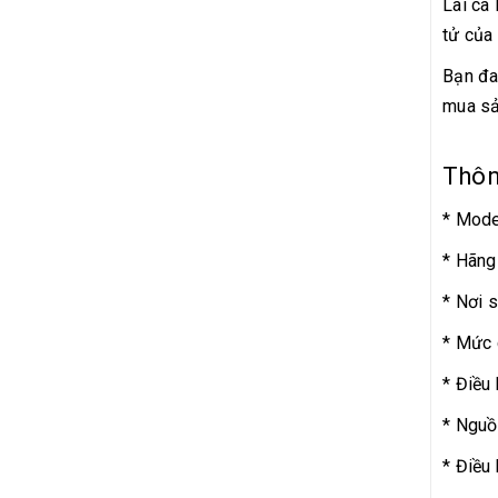
Lai ca
tử của
Bạn đa
mua sả
Thôn
* Mode
* Hãng 
* Nơi 
* Mức 
* Điều 
* Ngu
* Điều 