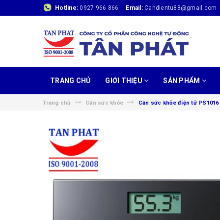
Hotline:
0927 966 866
Email:
Candientu88@gmail.com
TRANG CHỦ
GIỚI THIỆU
SẢN PHẨM
Trang chủ
Cân sức khỏe
Cân sức khỏe điện tử PS1016