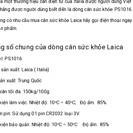
 là một thương hiệu
cân điện tử
của Italia được người dùng Việt
 hãng được người dùng biết đến là dòng cân sức khỏe PS1016.
ng có nhu cầu mua cân sức khỏe Laica hãy gọi điện thoại ngay 
n phẩm.
g số chung của dòng
cân sức khỏe Laica
l: PS1016
sản xuất: Laica ( Italia)
sản xuất: Trung Quốc
cân tối đa: 150kg/100g
kiện làm việc: Nhiệt độ: 10
C ÷ 40
C; Độ ẩm: 85%.
o
o
ồn pin: Sử dụng 01 pin CR2032 loại 3V.
kiện bảo quản: Nhiệt độ: 10
C ÷ 50
C Độ ẩm: 85%
o
o