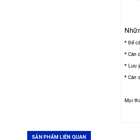
Câ
Nhữn
* Để c
* Cân 
* Lưu 
* Cân 
50<
Mọi thắ
SẢN PHẨM LIÊN QUAN