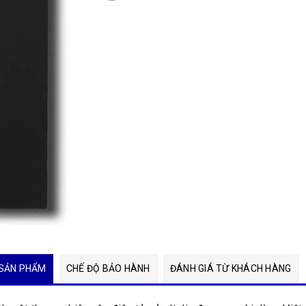
SẢN PHẨM
CHẾ ĐỘ BẢO HÀNH
ĐÁNH GIÁ TỪ KHÁCH HÀNG