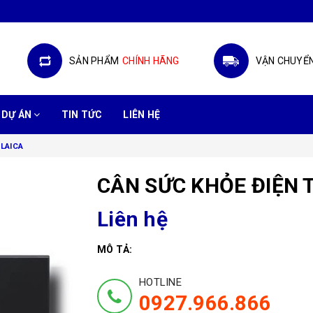
SẢN PHẨM
CHÍNH HÃNG
VẬN CHUYỂ
DỰ ÁN
TIN TỨC
LIÊN HỆ
 LAICA
CÂN SỨC KHỎE ĐIỆN 
Liên hệ
MÔ TẢ:
HOTLINE
0927.966.866