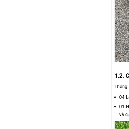
1.2. 
Thông 
04 L
01 H
và c