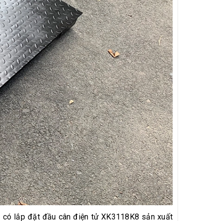
i
có lắp đặt đầu cân điện tử XK3118K8 sản xuất