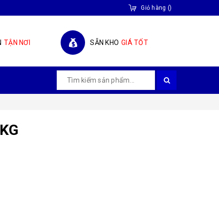
Giỏ hàng
(
)
N
TẬN NƠI
SẴN KHO
GIÁ TỐT
0KG