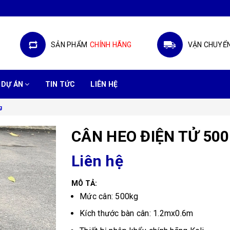
SẢN PHẨM
CHÍNH HÃNG
VẬN CHUYỂ
DỰ ÁN
TIN TỨC
LIÊN HỆ
g
CÂN HEO ĐIỆN TỬ 50
Liên hệ
MÔ TẢ:
Mức cân: 500kg
Kích thước bàn cân: 1.2mx0.6m