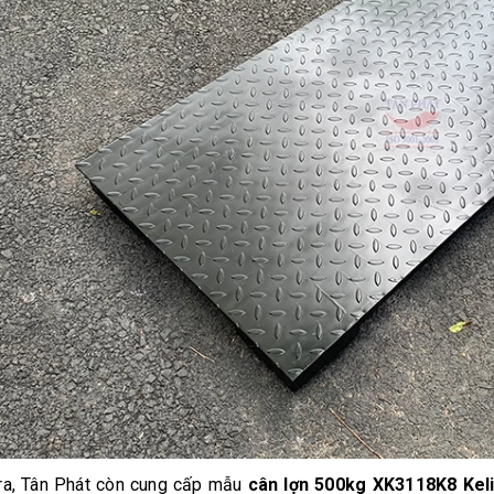
ra, Tân Phát còn cung cấp mẫu
cân lợn 500kg XK3118K8 Kel