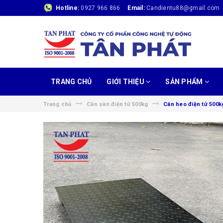
Hotline:
0927 966 866
Email:
Candientu88@gmail.com
TRANG CHỦ
GIỚI THIỆU
SẢN PHẨM
Trang chủ
Cân sàn điện tử 500kg
Cân heo điện tử 500k