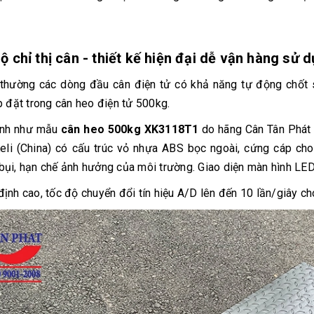
Bộ chỉ thị cân - thiết kế hiện đại dễ vận hàng sử 
thường các dòng đầu cân điện tử có khả năng tự động chốt 
ắp đặt trong cân heo điện tử 500kg.
ình như mẫu
cân heo 500kg XK3118T1
do hãng Cân Tân Phát
eli (China) có cấu trúc vỏ nhựa ABS bọc ngoài, cứng cáp cho
bụi, hạn chế ảnh hưởng của môi trường. Giao diện màn hình LED
định cao, tốc độ chuyển đổi tín hiệu A/D lên đến 10 lần/giây ch