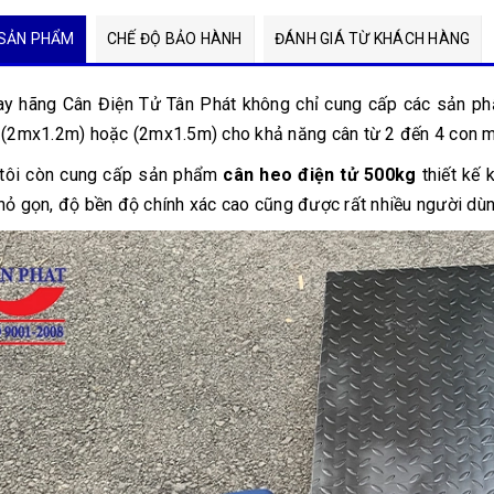
SẢN PHẨM
CHẾ ĐỘ BẢO HÀNH
ĐÁNH GIÁ TỪ KHÁCH HÀNG
ay hãng Cân Điện Tử Tân Phát không chỉ cung cấp các sản 
à (2mx1.2m) hoặc (2mx1.5m) cho khả năng cân từ 2 đến 4 con m
tôi còn cung cấp sản phẩm
cân heo điện tử 500kg
thiết kế 
nhỏ gọn, độ bền độ chính xác cao cũng được rất nhiều người dù