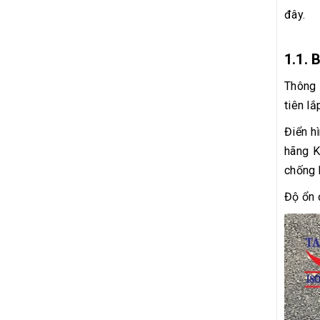
đây.
1.1. 
Thông 
tiên l
Điển h
hãng K
chống 
Độ ổn 