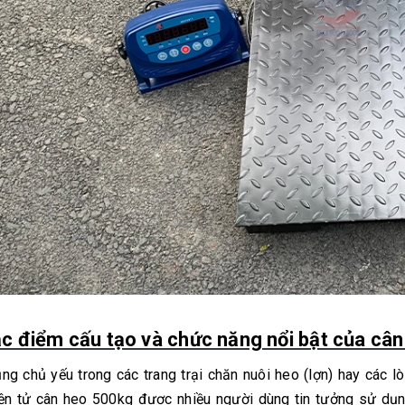
ặc điểm cấu tạo và chức năng nổi bật của cân
ng chủ yếu trong các trang trại chăn nuôi heo (lợn) hay các lò
ện tử cân heo 500kg được nhiều người dùng tin tưởng sử dụn