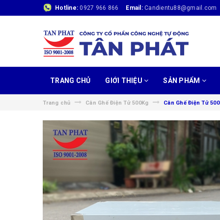
Hotline:
0927 966 866
Email:
Candientu88@gmail.com
TRANG CHỦ
GIỚI THIỆU
SẢN PHẨM
Trang chủ
Cân Ghế Điện Tử 500Kg
Cân Ghế Điện Tử 500