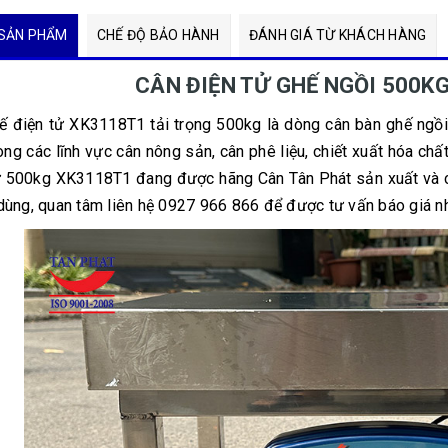
SẢN PHẨM
CHẾ ĐỘ BẢO HÀNH
ĐÁNH GIÁ TỪ KHÁCH HÀNG
CÂN ĐIỆN TỬ GHẾ NGỒI 500KG
ế điện tử XK3118T1 tải trọng 500kg là dòng cân bàn ghế ngồi 
ong các lĩnh vực cân nông sản, cân phê liệu, chiết xuất hóa chất
ử 500kg XK3118T1 đang được hãng Cân Tân Phát sản xuất và cu
dùng, quan tâm liên hệ 0927 966 866 để được tư vấn báo giá n