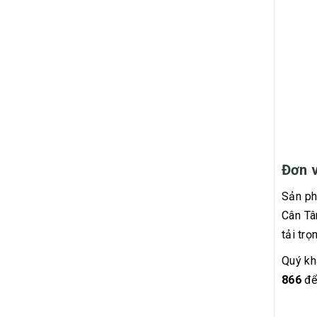
Đơn v
Sản ph
Cân Tâ
tải trọ
Quý kh
866
để