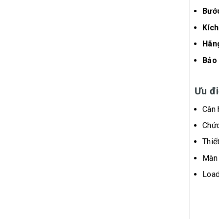
Bước
Kích
Hãn
Bảo 
Ưu đi
Cân 
Chức
Thiế
Màn 
Load