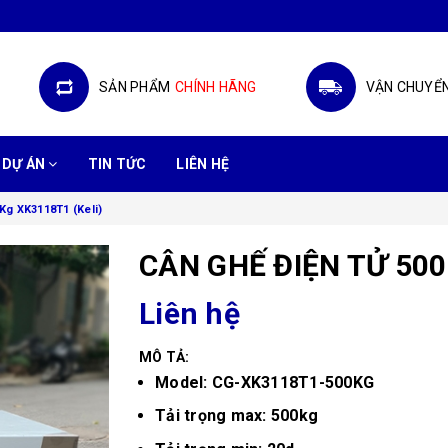
SẢN PHẨM
CHÍNH HÃNG
VẬN CHUYỂ
DỰ ÁN
TIN TỨC
LIÊN HỆ
Kg XK3118T1 (Keli)
CÂN GHẾ ĐIỆN TỬ 500
Liên hệ
MÔ TẢ:
Model: CG-XK3118T1-500KG
Tải trọng max: 500kg