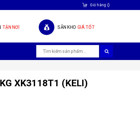
Giỏ hàng
(
)
N
TẬN NƠI
SẴN KHO
GIÁ TỐT
KG XK3118T1 (KELI)