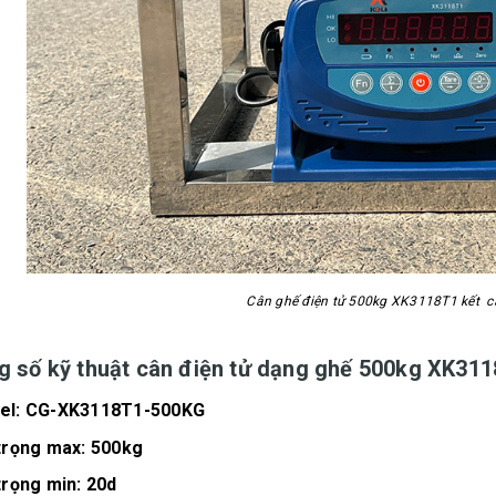
Cân ghế điện tử 500kg XK3118T1 kết c
g số kỹ thuật cân điện tử dạng ghế 500kg XK31
el: CG-XK3118T1-500KG
trọng max: 500kg
trọng min: 20d