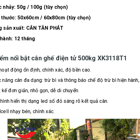
 nhảy: 50g / 100g (tùy chọn)
 thước: 50x60cm / 60x80cm (tùy chọn)
g sản xuất: CÂN TÂN PHÁT
hành: 12 tháng
ểm nổi bật cân ghế điện tử 500kg XK3118T1
hoạt động ổn định, chính xác, độ bền cao.
 năng cân đa dạng: trừ bì và thông báo chế độ trừ bì hiện hành,
t kế đơn giản, nhỏ gọn, dễ di chuyển.
hình hiển thị dạng led số đỏ sáng rõ kết quả cân.
cell nhạy bén, chính xác.