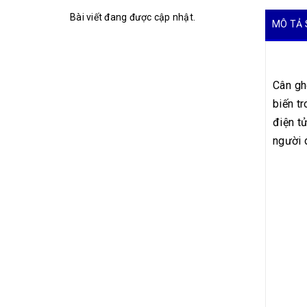
Bài viết đang được cập nhật.
MÔ TẢ 
Cân gh
biến tr
điện t
người 