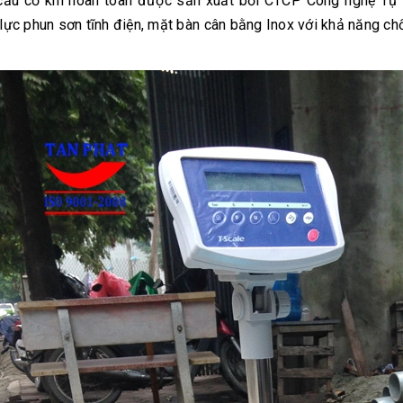
cấu cơ khí hoàn toàn được sản xuất bởi CTCP Công nghệ Tự
 lực phun sơn tĩnh điện, mặt bàn cân bằng Inox với khả năng c