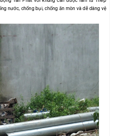
 động Tân Phát với khung cân được làm từ Thép
hống nước, chống bụi, chống ăn mòn và dễ dàng vệ