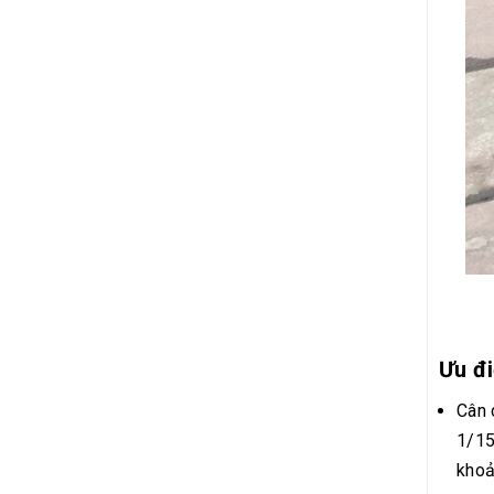
Ưu đ
Cân 
1/15
khoả