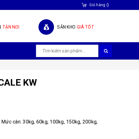
Giỏ hàng
(
)
N
TẬN NƠI
SẴN KHO
GIÁ TỐT
SCALE KW
Mức cân: 30kg, 60kg, 100kg, 150kg, 200kg,