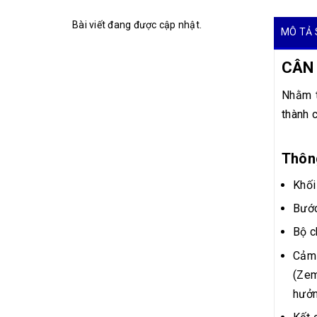
Bài viết đang được cập nhật.
MÔ TẢ 
CÂN 
Nhằm t
thành 
Thôn
Khối
Bước
Bộ c
Cảm 
(Zem
hưởn