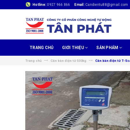
Hotline:
0927 966 866
Email:
Candientu88@gmail.com
TRANG CHỦ
GIỚI THIỆU
SẢN PHẨM
Trang chủ
Cân bàn điện tử 500kg
Cân bàn điện tử T-Sc