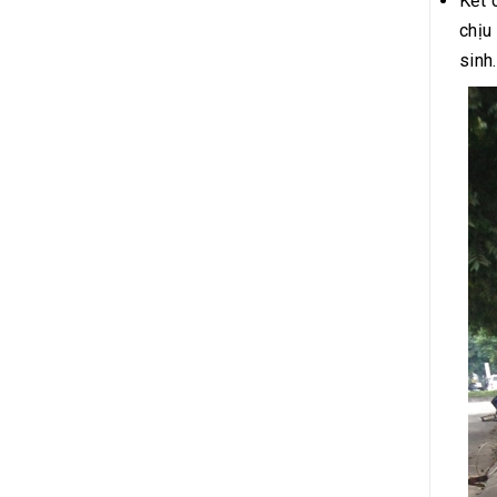
Kết 
chịu
sinh.