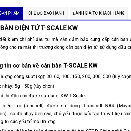
SẢN PHẨM
CHẾ ĐỘ BẢO HÀNH
ĐÁNH GIÁ TỪ KHÁCH HÀNG
BÀN ĐIỆN TỬ T-SCALE KW
iết kiệm chi phí đầu tư mà vẫn đảm bảo cung cấp cân bàn đ
công cho ra mắt thị trường dòng cân bàn điện tử sử dụng đầu c
g tin cơ bản về cân bàn T-SCALE KW
 lượng công suất (kg): 30, 60, 100, 150, 200, 300, 500 (tùy chọn
 nhảy: 5g - 50g (tùy chọn)
hỉ thị đầu cân được sử dụng: KW T-Scale
biến lực (loadcell) được sử dụng: Loadcell NA4 (Mavin
ic)....có độ nhạy bén cao, chủ yếu được cấu tạo từ vật liệu ch
g từ các yếu tố môi trường.