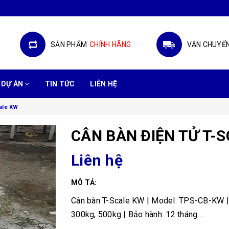
SẢN PHẨM
CHÍNH HÃNG
VẬN CHUYỂ
DỰ ÁN
TIN TỨC
LIÊN HỆ
ale KW
CÂN BÀN ĐIỆN TỬ T-
Liên hệ
MÔ TẢ:
Cân bàn T-Scale KW | Model: TPS-CB-KW | 
300kg, 500kg | Bảo hành: 12 tháng....