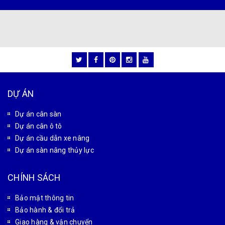
CÔNG TY CỔ PHẦN CÔNG NGHỆ TỰ ĐỘNG TÂN PHÁT
MST: 0102180834
Văn phòng giao dịch: Số 32 Liền Kề 4, Khu đô thị Đại
Thanh, xã Đại Thanh, Thành phố Hà Nội, Việt Nam
Xưởng gia công cơ khí: Số 28 Thiên Đông, xã Tam Hưng,
Thành phố Hà Nội, Việt Nam
Candientu88@gmail.com
0927 966 866