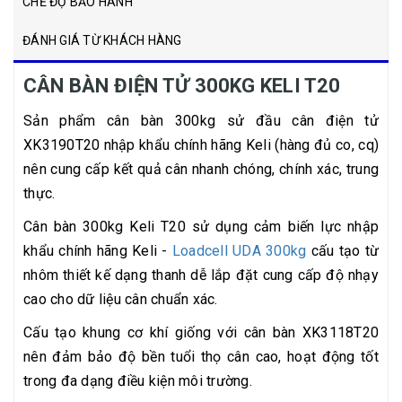
CHẾ ĐỘ BẢO HÀNH
ĐÁNH GIÁ TỪ KHÁCH HÀNG
CÂN BÀN ĐIỆN TỬ 300KG KELI T20
Sản phẩm cân bàn 300kg sử đầu cân điện tử
XK3190T20 nhập khẩu chính hãng Keli (hàng đủ co, cq)
nên cung cấp kết quả cân nhanh chóng, chính xác, trung
thực.
Cân bàn 300kg Keli T20 sử dụng cảm biến lực nhập
khẩu chính hãng Keli -
Loadcell UDA 300kg
cấu tạo từ
nhôm thiết kế dạng thanh dễ lắp đặt cung cấp độ nhạy
cao cho dữ liệu cân chuẩn xác.
Cấu tạo khung cơ khí giống với cân bàn XK3118T20
nên đảm bảo độ bền tuổi thọ cân cao, hoạt động tốt
trong đa dạng điều kiện môi trường.