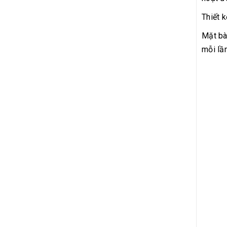
Thiết 
Mặt bà
mỗi lầ