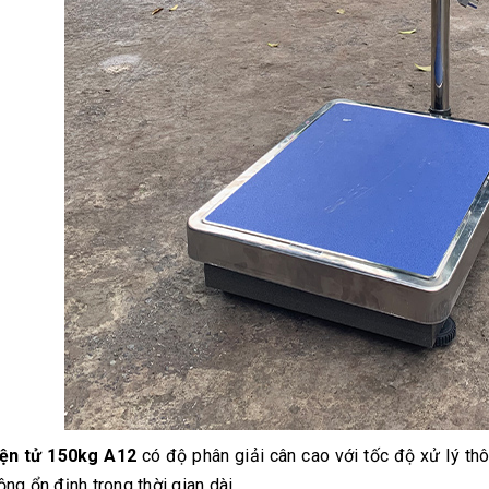
iện tử 150kg A12
có độ phân giải cân cao với tốc độ xử lý th
ng ổn định trong thời gian dài.