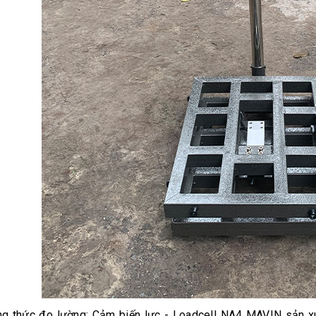
 thức đo lường: Cảm biến lực - Loadcell NA4 MAVIN sản xu