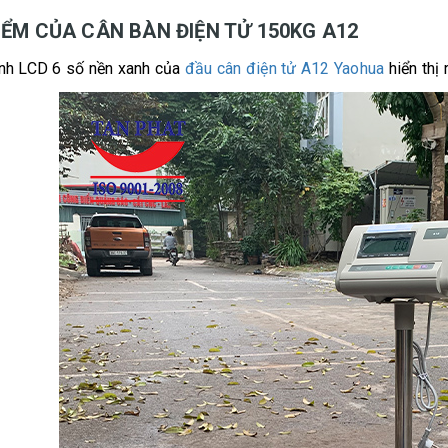
IỂM CỦA CÂN BÀN ĐIỆN TỬ 150KG A12
nh LCD 6 số nền xanh của
đầu cân điện tử A12 Yaohua
hiển thị