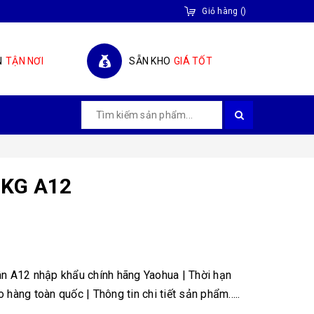
Giỏ hàng
(
)
N
TẬN NƠI
SẴN KHO
GIÁ TỐT
0KG A12
n A12 nhập khẩu chính hãng Yaohua | Thời hạn
 hàng toàn quốc | Thông tin chi tiết sản phẩm.....