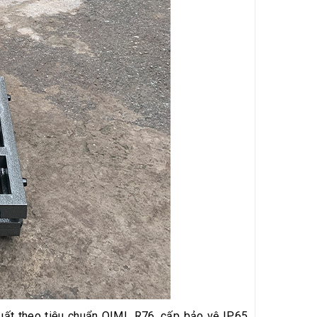
ất theo tiêu chuẩn OIML R76, cấp bảo vệ IP65