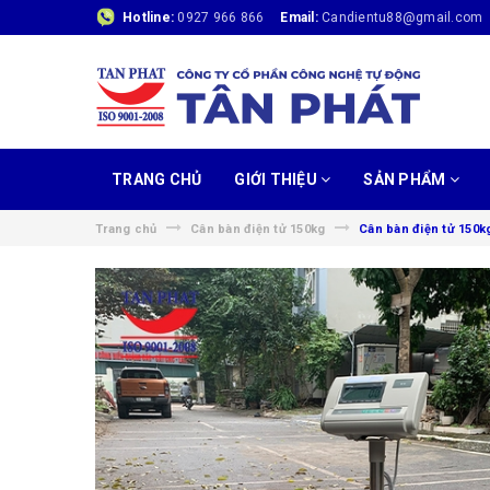
Hotline:
0927 966 866
Email:
Candientu88@gmail.com
TRANG CHỦ
GIỚI THIỆU
SẢN PHẨM
Trang chủ
Cân bàn điện tử 150kg
Cân bàn điện tử 150k