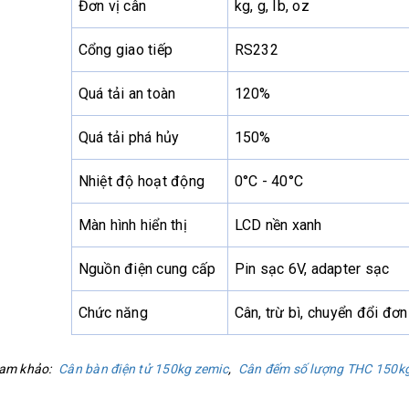
Đơn vị cân
kg, g, Ib, oz
Cổng giao tiếp
RS232
Quá tải an toàn
120%
Quá tải phá hủy
150%
Nhiệt độ hoạt động
0°C - 40°C
Màn hình hiển thị
LCD nền xanh
Nguồn điện cung cấp
Pin sạc 6V, adapter sạc
Chức năng
Cân, trừ bì, chuyển đổi đơn
am khảo:
Cân bàn điện tử 150kg zemic
,
Cân đếm số lượng THC 150k