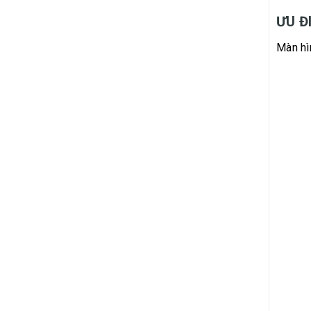
ƯU Đ
Màn hì