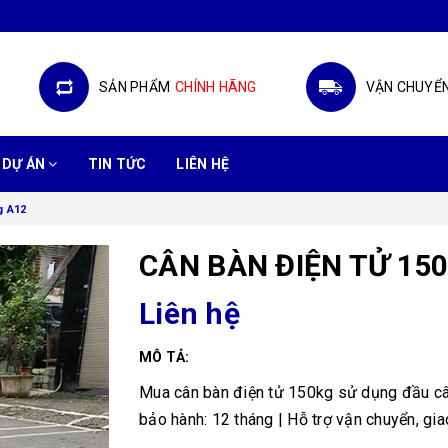
SẢN PHẨM
CHÍNH HÃNG
VẬN CHUYỂ
DỰ ÁN
TIN TỨC
LIÊN HỆ
g A12
CÂN BÀN ĐIỆN TỬ 15
Liên hệ
MÔ TẢ:
Mua cân bàn điện tử 150kg sử dụng đầu câ
bảo hành: 12 tháng | Hỗ trợ vận chuyển, giao