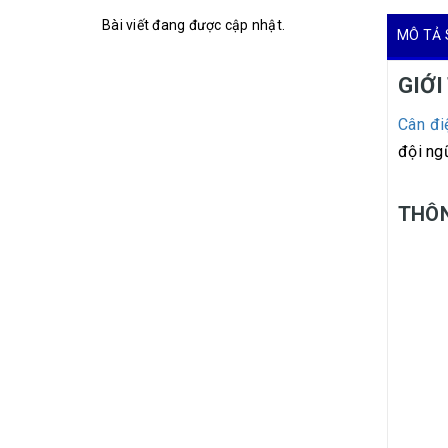
Bài viết đang được cập nhật.
MÔ TẢ 
GIỚI
Cân đi
đội ngũ
THÔN