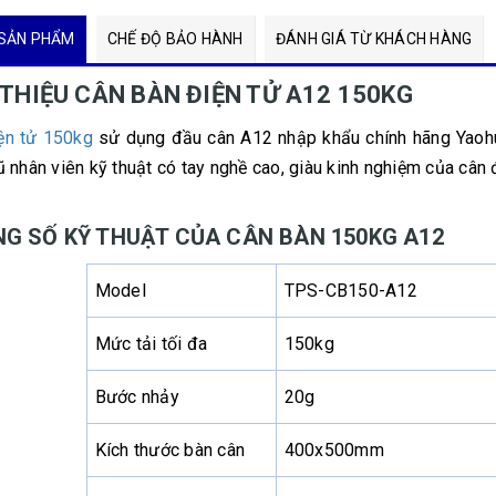
SẢN PHẨM
CHẾ ĐỘ BẢO HÀNH
ĐÁNH GIÁ TỪ KHÁCH HÀNG
 THIỆU CÂN BÀN ĐIỆN TỬ A12 150KG
ện tử 150kg
sử dụng đầu cân A12 nhập khẩu chính hãng Yaohu
 nhân viên kỹ thuật có tay nghề cao, giàu kinh nghiệm của cân 
G SỐ KỸ THUẬT CỦA CÂN BÀN 150KG A12
Model
TPS-CB150-A12
Mức tải tối đa
150kg
Bước nhảy
20g
Kích thước bàn cân
400x500mm